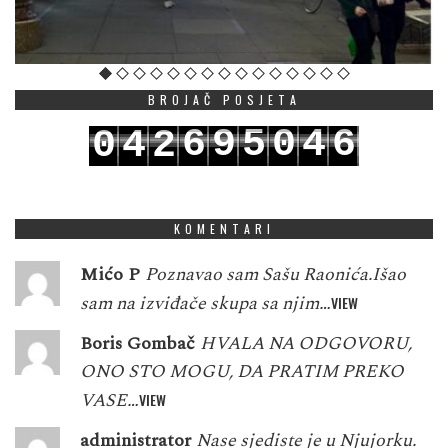
BROJAČ POSJETA
6
9
5
0
4
6
0
4
2
7
0
6
1
5
7
1
5
3
KOMENTARI
Mićo P
Poznavao sam Sašu Raonića.Išao
sam na izviđače skupa sa njim…
VIEW
Boris Gombač
HVALA NA ODGOVORU,
ONO STO MOGU, DA PRATIM PREKO
VASE…
VIEW
administrator
Nase sjediste je u Njujorku.