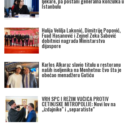
ljekare, pa postani generalna konzulka u
Istanbulu
Hulija Velilja Lakonić, Dimitrije Popović,
Fuad Hasanović i Zejnel Zeka Šabović
dobitnici nagrada Ministarstva
dijaspore
Karlos Alkaraz slavio titulu u restoranu
naših iseljenika na Menhetnu: Evo šta je
obećao menadžeru Gutiću
VRH SPC I REŽIM VUČIĆA PROTIV
CETINJSKE MITROPOLIJE: Novi lov na
„izdajnike” i „separatiste”