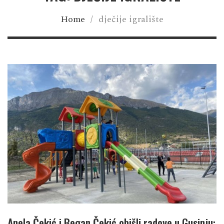
Home
/
dječije igralište
Anela Čekić i Began Čekić obišli radove u Gusinju: