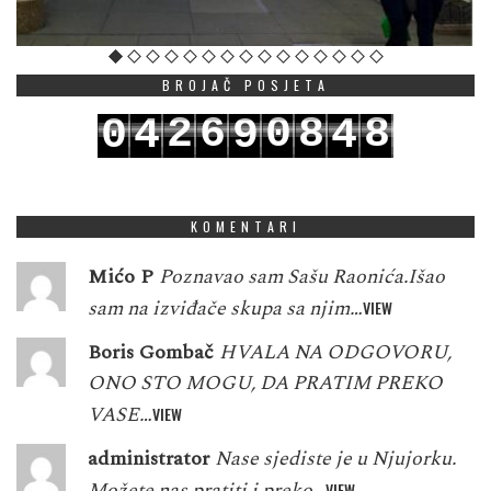
BROJAČ POSJETA
2
6
0
8
8
0
4
9
4
3
7
1
9
9
1
5
0
5
KOMENTARI
Mićo P
Poznavao sam Sašu Raonića.Išao
sam na izviđače skupa sa njim…
VIEW
Boris Gombač
HVALA NA ODGOVORU,
ONO STO MOGU, DA PRATIM PREKO
VASE…
VIEW
administrator
Nase sjediste je u Njujorku.
Možete nas pratiti i preko…
VIEW