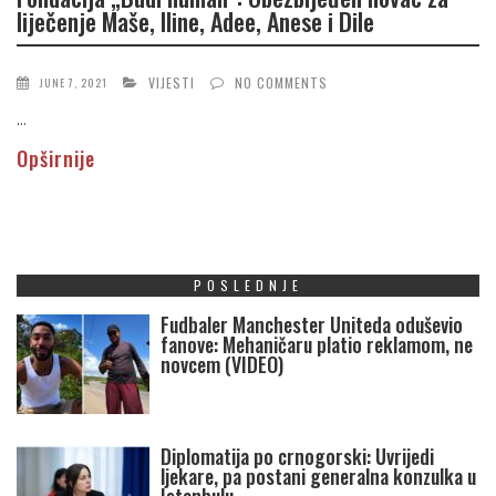
liječenje Maše, Iline, Adee, Anese i Dile
VIJESTI
NO COMMENTS
JUNE 7, 2021
...
Opširnije
POSLEDNJE
Fudbaler Manchester Uniteda oduševio
fanove: Mehaničaru platio reklamom, ne
novcem (VIDEO)
Diplomatija po crnogorski: Uvrijedi
ljekare, pa postani generalna konzulka u