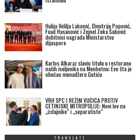
Istanbulu
Hulija Velilja Lakonić, Dimitrije Popović,
Fuad Hasanović i Zejnel Zeka Šabović
dobitnici nagrada Ministarstva
dijaspore
Karlos Alkaraz slavio titulu u restoranu
naših iseljenika na Menhetnu: Evo šta je
obećao menadžeru Gutiću
VRH SPC I REŽIM VUČIĆA PROTIV
CETINJSKE MITROPOLIJE: Novi lov na
„izdajnike” i „separatiste”
TRANSLATE