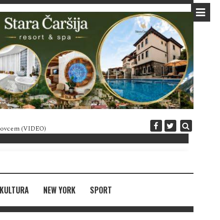
 novcem (VIDEO)
Diplomatija po crnogorski
KULTURA
NEW YORK
SPORT