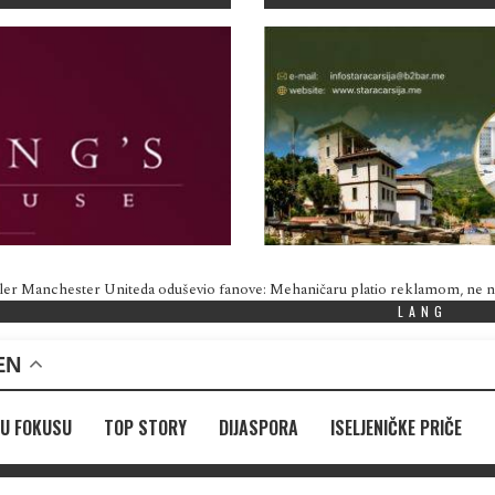
ler Manchester Uniteda oduševio fanove: Mehaničaru platio reklamom, ne
LANG
EN
U FOKUSU
TOP STORY
DIJASPORA
ISELJENIČKE PRIČE