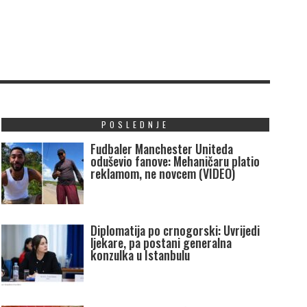
POSLEDNJE
Fudbaler Manchester Uniteda
oduševio fanove: Mehaničaru platio
reklamom, ne novcem (VIDEO)
Diplomatija po crnogorski: Uvrijedi
ljekare, pa postani generalna
konzulka u Istanbulu