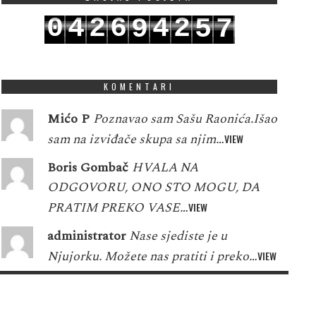
0
4
2
6
4
2
9
5
7
1
5
3
7
5
3
0
6
8
KOMENTARI
Mićo P
Poznavao sam Sašu Raonića.Išao
sam na izviđače skupa sa njim…
VIEW
Boris Gombač
HVALA NA
ODGOVORU, ONO STO MOGU, DA
PRATIM PREKO VASE…
VIEW
administrator
Nase sjediste je u
Njujorku. Možete nas pratiti i preko…
VIEW