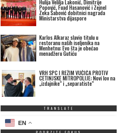
Hulija Velilja Lakonić, Dimitrije
Popović, Fuad Hasanović i Zejnel
Zeka Šabović dobitnici nagrada
Ministarstva dijaspore
Karlos Alkaraz slavio titulu u
restoranu naših iseljenika na
Menhetnu: Evo šta je obećao
menadžeru Gutiću
VRH SPC I REŽIM VUČIĆA PROTIV
CETINJSKE MITROPOLIJE: Novi lov na
„izdajnike” i „separatiste”
TRANSLATE
EN
PODRZITE FOKUS