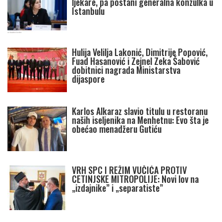
ljekare, pa postani generalna konzulka u
Istanbulu
Hulija Velilja Lakonić, Dimitrije Popović,
Fuad Hasanović i Zejnel Zeka Šabović
dobitnici nagrada Ministarstva
dijaspore
Karlos Alkaraz slavio titulu u restoranu
naših iseljenika na Menhetnu: Evo šta je
obećao menadžeru Gutiću
VRH SPC I REŽIM VUČIĆA PROTIV
CETINJSKE MITROPOLIJE: Novi lov na
„izdajnike” i „separatiste”