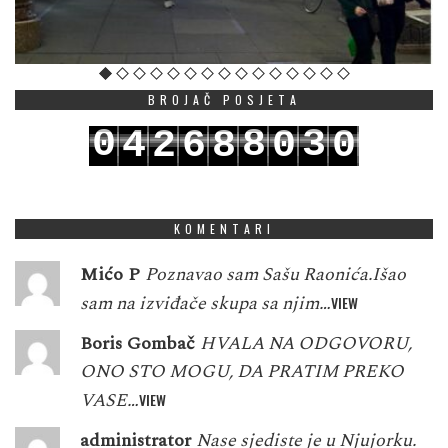
BROJAČ POSJETA
0
8
3
4
2
6
8
0
0
1
9
4
5
3
7
9
1
1
KOMENTARI
Mićo P
Poznavao sam Sašu Raonića.Išao
sam na izviđače skupa sa njim…
VIEW
Boris Gombač
HVALA NA ODGOVORU,
ONO STO MOGU, DA PRATIM PREKO
VASE…
VIEW
administrator
Nase sjediste je u Njujorku.