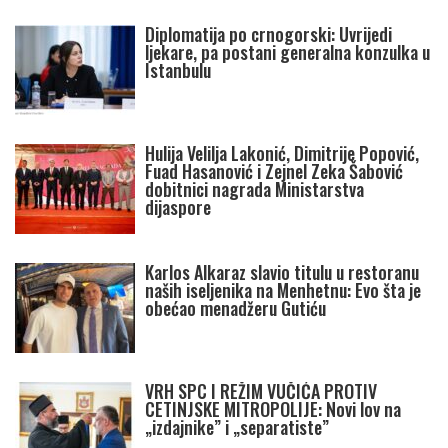
Diplomatija po crnogorski: Uvrijedi
ljekare, pa postani generalna konzulka u
Istanbulu
Hulija Velilja Lakonić, Dimitrije Popović,
Fuad Hasanović i Zejnel Zeka Šabović
dobitnici nagrada Ministarstva
dijaspore
Karlos Alkaraz slavio titulu u restoranu
naših iseljenika na Menhetnu: Evo šta je
obećao menadžeru Gutiću
VRH SPC I REŽIM VUČIĆA PROTIV
CETINJSKE MITROPOLIJE: Novi lov na
„izdajnike” i „separatiste”