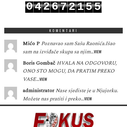
0
2
6
4
7
2
1
5
5
1
3
7
5
8
3
2
6
6
KOMENTARI
Mićo P
Poznavao sam Sašu Raonića.Išao
sam na izviđače skupa sa njim…
VIEW
Boris Gombač
HVALA NA ODGOVORU,
ONO STO MOGU, DA PRATIM PREKO
VASE…
VIEW
administrator
Nase sjediste je u Njujorku.
Možete nas pratiti i preko…
VIEW