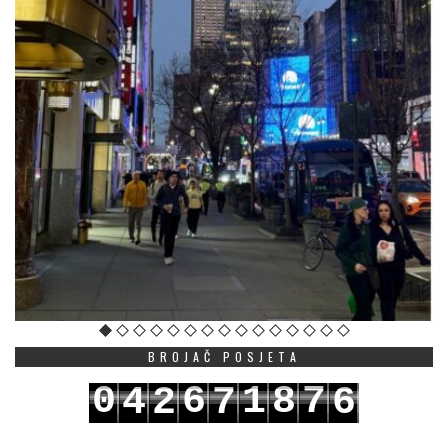
BROJAČ POSJETA
0
6
1
8
7
4
2
7
6
1
7
2
9
8
5
3
8
7