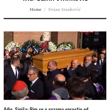
Home
/
Dejan Stanković
Adio, Siniša: Rim se u suzama oprostio od