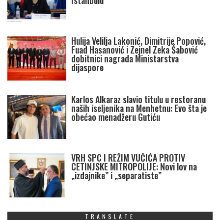
Istanbulu
Hulija Velilja Lakonić, Dimitrije Popović,
Fuad Hasanović i Zejnel Zeka Šabović
dobitnici nagrada Ministarstva
dijaspore
Karlos Alkaraz slavio titulu u restoranu
naših iseljenika na Menhetnu: Evo šta je
obećao menadžeru Gutiću
VRH SPC I REŽIM VUČIĆA PROTIV
CETINJSKE MITROPOLIJE: Novi lov na
„izdajnike” i „separatiste”
TRANSLATE