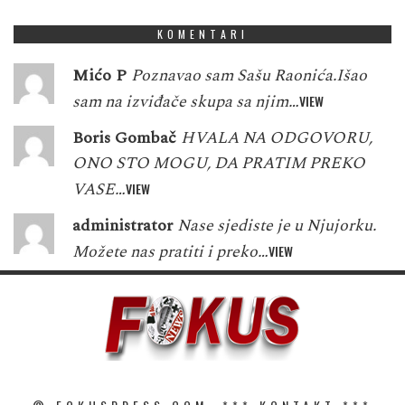
KOMENTARI
Mićo P
Poznavao sam Sašu Raonića.Išao
sam na izviđače skupa sa njim…
VIEW
Boris Gombač
HVALA NA ODGOVORU,
ONO STO MOGU, DA PRATIM PREKO
VASE…
VIEW
administrator
Nase sjediste je u Njujorku.
Možete nas pratiti i preko…
VIEW