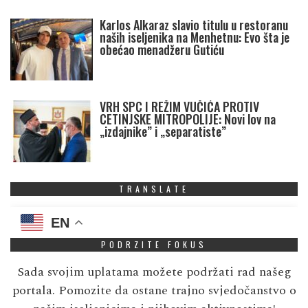
Karlos Alkaraz slavio titulu u restoranu
naših iseljenika na Menhetnu: Evo šta je
obećao menadžeru Gutiću
VRH SPC I REŽIM VUČIĆA PROTIV
CETINJSKE MITROPOLIJE: Novi lov na
„izdajnike” i „separatiste”
TRANSLATE
EN
PODRZITE FOKUS
Sada svojim uplatama možete podržati rad našeg
portala. Pomozite da ostane trajno svjedočanstvo o