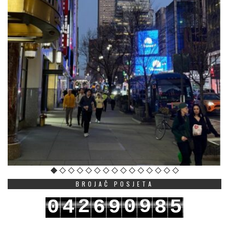
BROJAČ POSJETA
2
0
9
0
4
6
9
8
5
3
1
0
1
5
7
0
9
6