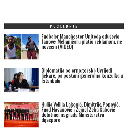
POSLEDNJE
Fudbaler Manchester Uniteda oduševio
fanove: Mehaničaru platio reklamom, ne
novcem (VIDEO)
Diplomatija po crnogorski: Uvrijedi
ljekare, pa postani generalna konzulka u
Istanbulu
Hulija Velilja Lakonić, Dimitrije Popović,
Fuad Hasanović i Zejnel Zeka Šabović
dobitnici nagrada Ministarstva
dijaspore