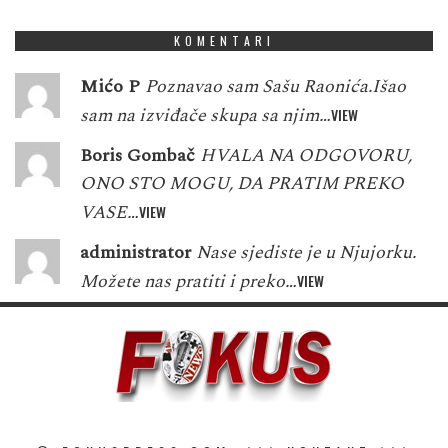
KOMENTARI
Mićo P
Poznavao sam Sašu Raonića.Išao
sam na izviđače skupa sa njim…
VIEW
Boris Gombač
HVALA NA ODGOVORU,
ONO STO MOGU, DA PRATIM PREKO
VASE…
VIEW
administrator
Nase sjediste je u Njujorku.
Možete nas pratiti i preko…
VIEW