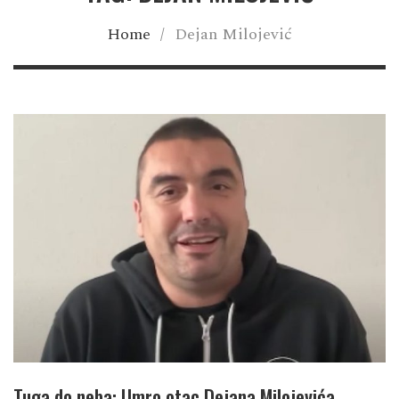
Home
/
Dejan Milojević
Tuga do neba: Umro otac Dejana Milojevića