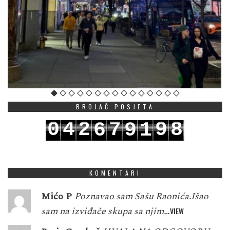
BROJAČ POSJETA
0
4
2
7
9
8
6
9
1
1
5
3
8
0
9
7
0
2
KOMENTARI
Mićo P
Poznavao sam Sašu Raonića.Išao
sam na izviđače skupa sa njim…
VIEW