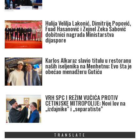
Hulija Velilja Lakonić, Dimitrije Popović,
Fuad Hasanović i Zejnel Zeka Šabović
dobitnici nagrada Ministarstva
dijaspore
Karlos Alkaraz slavio titulu u restoranu
naših iseljenika na Menhetnu: Evo šta je
obećao menadžeru Gutiću
VRH SPC I REŽIM VUČIĆA PROTIV
CETINJSKE MITROPOLIJE: Novi lov na
„izdajnike” i „separatiste”
TRANSLATE