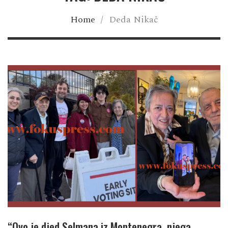
Home
/
Deda Nikač
“Ovo je djed Selmana iz Montenegra, njega