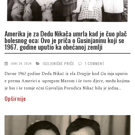
Amerika je za Dedu Nikača umrla kad je čuo plač
bolesnog oca: Ovo je priča o Gusinjaninu koji se
1967. godine uputio ka obećanoj zemlji
ISELJENIČKE PRIČE
1 COMMENT
JUNE 24, 2024
Davne 1967 godine Deda Nikač iz ela Dragije kod Gu inja uputio
e prema Americi a uprugom Marom i še toro djece, među kojima
je bio i še tomje ečni Gjovaljin Porodica Nikač bila je jedna...
Opširnije