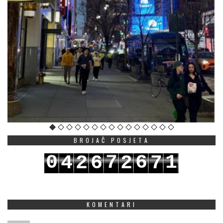
BROJAČ POSJETA
0
7
6
1
4
2
6
2
7
1
8
7
2
5
3
7
3
8
KOMENTARI