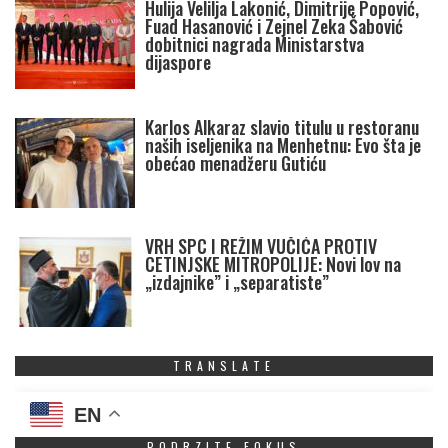
Hulija Velilja Lakonić, Dimitrije Popović,
Fuad Hasanović i Zejnel Zeka Šabović
dobitnici nagrada Ministarstva
dijaspore
Karlos Alkaraz slavio titulu u restoranu
naših iseljenika na Menhetnu: Evo šta je
obećao menadžeru Gutiću
VRH SPC I REŽIM VUČIĆA PROTIV
CETINJSKE MITROPOLIJE: Novi lov na
„izdajnike” i „separatiste”
TRANSLATE
EN
PODRZITE FOKUS