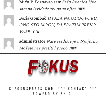
Mićo P
Poznavao sam Sašu Raonića.Išao
sam na izviđače skupa sa njim…
VIEW
Boris Gombač
HVALA NA ODGOVORU,
ONO STO MOGU, DA PRATIM PREKO
VASE…
VIEW
administrator
Nase sjediste je u Njujorku.
Možete nas pratiti i preko…
VIEW
© FOKUSPRESS.COM. ***
KONTAKT
***
POWERD BY SHID.