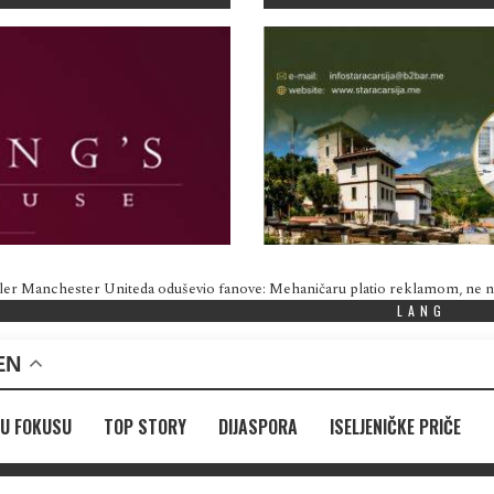
ler Manchester Uniteda oduševio fanove: Mehaničaru platio reklamom, ne
LANG
EN
U FOKUSU
TOP STORY
DIJASPORA
ISELJENIČKE PRIČE