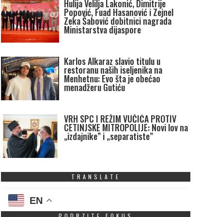
Hulija Velilja Lakonić, Dimitrije
Popović, Fuad Hasanović i Zejnel
Zeka Šabović dobitnici nagrada
Ministarstva dijaspore
Karlos Alkaraz slavio titulu u
restoranu naših iseljenika na
Menhetnu: Evo šta je obećao
menadžeru Gutiću
VRH SPC I REŽIM VUČIĆA PROTIV
CETINJSKE MITROPOLIJE: Novi lov na
„izdajnike” i „separatiste”
TRANSLATE
EN
PODRZITE FOKUS