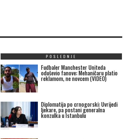
POSLEDNJE
Fudbaler Manchester Uniteda
oduševio fanove: Mehaničaru platio
reklamom, ne novcem (VIDEO)
Diplomatija po crnogorski: Uvrijedi
ljekare, pa postani generalna
konzulka u Istanbulu