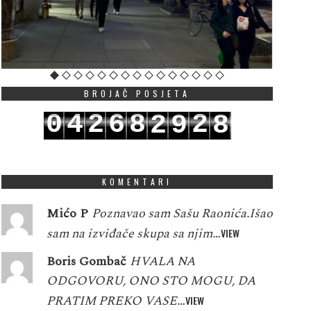
BROJAČ POSJETA
0
4
2
6
8
2
2
9
8
1
5
3
7
9
3
3
0
9
KOMENTARI
Mićo P
Poznavao sam Sašu Raonića.Išao
sam na izviđače skupa sa njim…
VIEW
Boris Gombač
HVALA NA
ODGOVORU, ONO STO MOGU, DA
PRATIM PREKO VASE…
VIEW