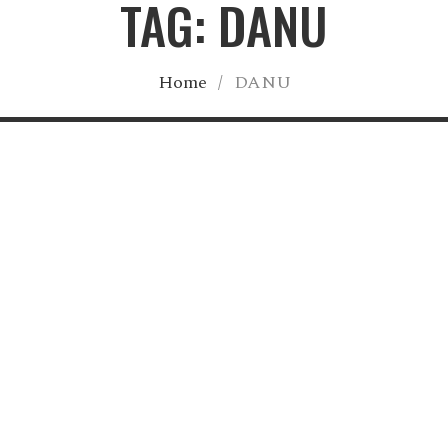
TAG: DANU
Home
/
DANU