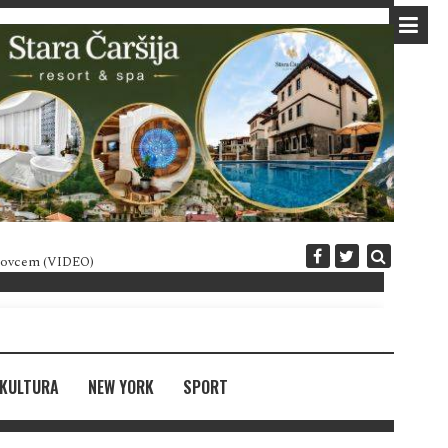
 novcem (VIDEO)
Diplomatija po crnogorski
KULTURA
NEW YORK
SPORT