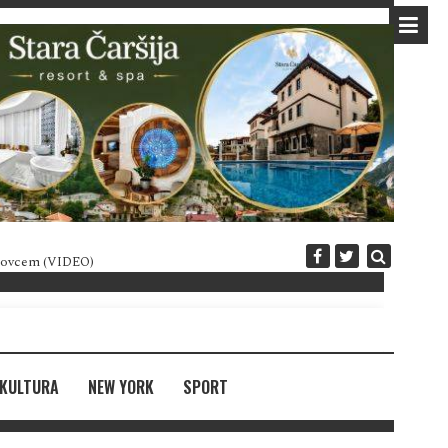
 novcem (VIDEO)
Diplomatija po crnogorski
KULTURA
NEW YORK
SPORT