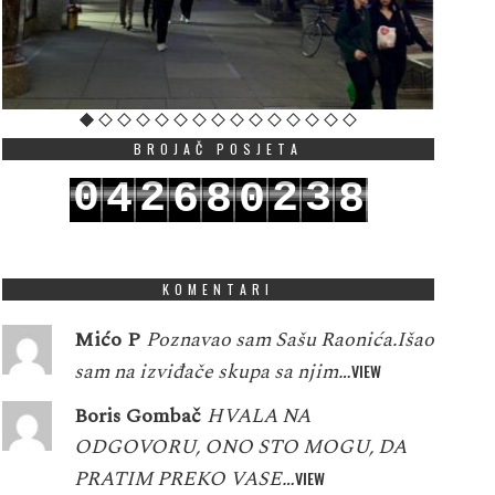
BROJAČ POSJETA
0
2
2
3
4
6
8
0
8
1
3
3
4
5
7
9
1
9
KOMENTARI
Mićo P
Poznavao sam Sašu Raonića.Išao
sam na izviđače skupa sa njim…
VIEW
Boris Gombač
HVALA NA
ODGOVORU, ONO STO MOGU, DA
PRATIM PREKO VASE…
VIEW