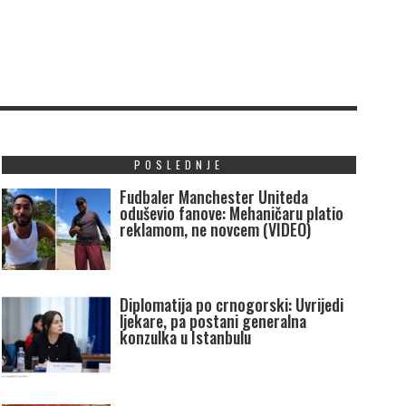
POSLEDNJE
Fudbaler Manchester Uniteda
oduševio fanove: Mehaničaru platio
reklamom, ne novcem (VIDEO)
Diplomatija po crnogorski: Uvrijedi
ljekare, pa postani generalna
konzulka u Istanbulu