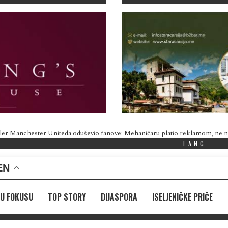
ler Manchester Uniteda oduševio fanove: Mehaničaru platio reklamom, ne
LANG
EN
U FOKUSU
TOP STORY
DIJASPORA
ISELJENIČKE PRIČE