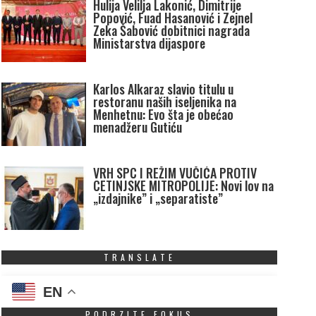
Hulija Velilja Lakonić, Dimitrije
Popović, Fuad Hasanović i Zejnel
Zeka Šabović dobitnici nagrada
Ministarstva dijaspore
Karlos Alkaraz slavio titulu u
restoranu naših iseljenika na
Menhetnu: Evo šta je obećao
menadžeru Gutiću
VRH SPC I REŽIM VUČIĆA PROTIV
CETINJSKE MITROPOLIJE: Novi lov na
„izdajnike” i „separatiste”
TRANSLATE
EN
PODRZITE FOKUS