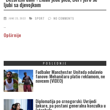
ljubi sa djevojkom
SPORT
NO COMMENTS
JUNE 23, 2022
...
Opširnije
POSLEDNJE
Fudbaler Manchester Uniteda oduševio
fanove: Mehaničaru platio reklamom, ne
novcem (VIDEO)
Diplomatija po crnogorski: Uvrijedi
ljekare, pa postani generalna konzulka u