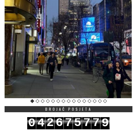
BROJAČ POSJETA
2
6
7
5
7
7
0
4
9
3
7
8
6
8
8
1
5
0