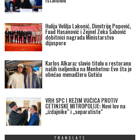
Istanbulu
Hulija Velilja Lakonić, Dimitrije Popović,
Fuad Hasanović i Zejnel Zeka Šabović
dobitnici nagrada Ministarstva
dijaspore
Karlos Alkaraz slavio titulu u restoranu
naših iseljenika na Menhetnu: Evo šta je
obećao menadžeru Gutiću
VRH SPC I REŽIM VUČIĆA PROTIV
CETINJSKE MITROPOLIJE: Novi lov na
„izdajnike” i „separatiste”
TRANSLATE