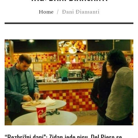
Home
/
Đani Điansanti
“Bezbrižni dani”: Zidan jede picu, Del Pjero se