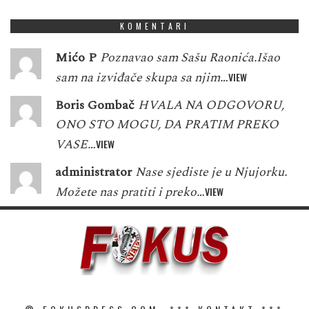
KOMENTARI
Mićo P
Poznavao sam Sašu Raonića.Išao
sam na izviđače skupa sa njim…
VIEW
Boris Gombač
HVALA NA ODGOVORU,
ONO STO MOGU, DA PRATIM PREKO
VASE…
VIEW
administrator
Nase sjediste je u Njujorku.
Možete nas pratiti i preko…
VIEW