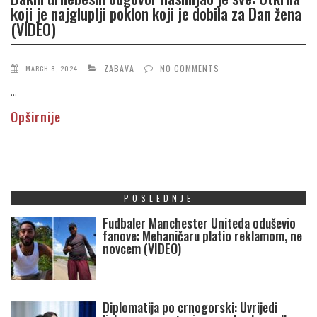
koji je najgluplji poklon koji je dobila za Dan žena
(VIDEO)
ZABAVA
NO COMMENTS
MARCH 8, 2024
...
Opširnije
POSLEDNJE
Fudbaler Manchester Uniteda oduševio
fanove: Mehaničaru platio reklamom, ne
novcem (VIDEO)
Diplomatija po crnogorski: Uvrijedi