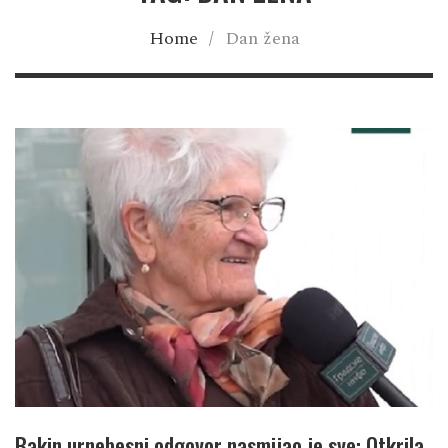
Home
/
Dan žena
Bakin urnebesni odgovor nasmijao je sve: Otkrila