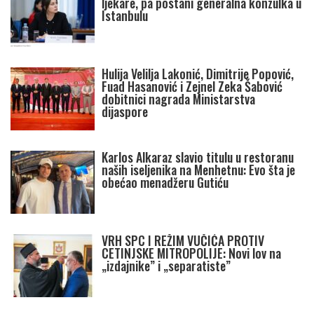
ljekare, pa postani generalna konzulka u
Istanbulu
Hulija Velilja Lakonić, Dimitrije Popović,
Fuad Hasanović i Zejnel Zeka Šabović
dobitnici nagrada Ministarstva
dijaspore
Karlos Alkaraz slavio titulu u restoranu
naših iseljenika na Menhetnu: Evo šta je
obećao menadžeru Gutiću
VRH SPC I REŽIM VUČIĆA PROTIV
CETINJSKE MITROPOLIJE: Novi lov na
„izdajnike” i „separatiste”