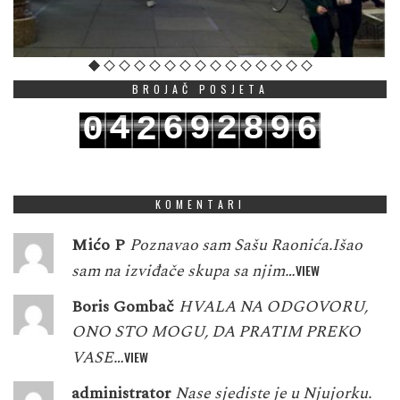
BROJAČ POSJETA
4
6
9
2
8
9
0
2
6
5
7
0
3
9
0
1
3
7
KOMENTARI
Mićo P
Poznavao sam Sašu Raonića.Išao
sam na izviđače skupa sa njim…
VIEW
Boris Gombač
HVALA NA ODGOVORU,
ONO STO MOGU, DA PRATIM PREKO
VASE…
VIEW
administrator
Nase sjediste je u Njujorku.