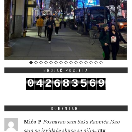
BROJAČ POSJETA
0
2
8
3
6
9
4
6
5
1
3
9
4
7
0
5
7
6
KOMENTARI
Mićo P
Poznavao sam Sašu Raonića.Išao
sam na izviđače skupa sa njim…
VIEW