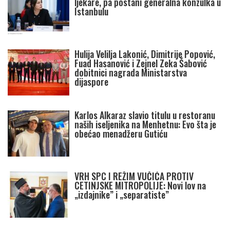
ljekare, pa postani generalna konzulka u
Istanbulu
Hulija Velilja Lakonić, Dimitrije Popović,
Fuad Hasanović i Zejnel Zeka Šabović
dobitnici nagrada Ministarstva
dijaspore
Karlos Alkaraz slavio titulu u restoranu
naših iseljenika na Menhetnu: Evo šta je
obećao menadžeru Gutiću
VRH SPC I REŽIM VUČIĆA PROTIV
CETINJSKE MITROPOLIJE: Novi lov na
„izdajnike” i „separatiste”