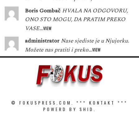
Boris Gombač
HVALA NA ODGOVORU,
ONO STO MOGU, DA PRATIM PREKO
VASE…
VIEW
administrator
Nase sjediste je u Njujorku.
Možete nas pratiti i preko…
VIEW
© FOKUSPRESS.COM. ***
KONTAKT
***
POWERD BY SHID.