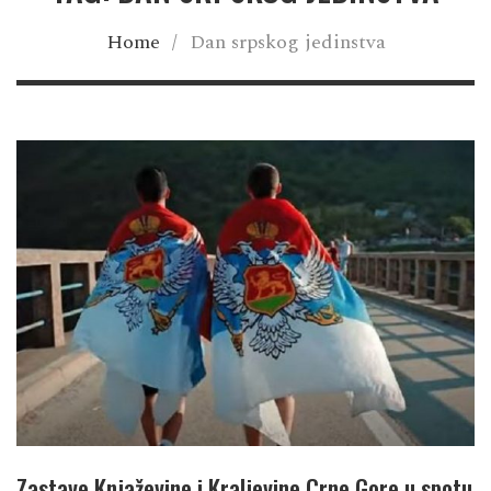
Home
/
Dan srpskog jedinstva
Zastave Knjaževine i Kraljevine Crne Gore u spotu