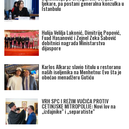
ljekare, pa postani generalna konzulka u
Istanbulu
Hulija Velilja Lakonić, Dimitrije Popović,
Fuad Hasanović i Zejnel Zeka Šabović
dobitnici nagrada Ministarstva
dijaspore
Karlos Alkaraz slavio titulu u restoranu
naših iseljenika na Menhetnu: Evo šta je
obećao menadžeru Gutiću
VRH SPC I REŽIM VUČIĆA PROTIV
CETINJSKE MITROPOLIJE: Novi lov na
„izdajnike” i „separatiste”