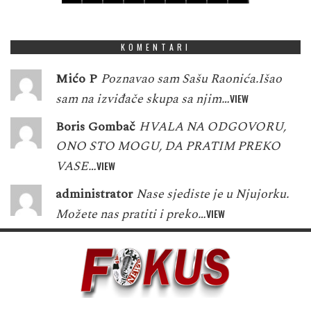
5
3
8
8
1
7
2
9
6
KOMENTARI
Mićo P
Poznavao sam Sašu Raonića.Išao
sam na izviđače skupa sa njim…
VIEW
Boris Gombač
HVALA NA ODGOVORU,
ONO STO MOGU, DA PRATIM PREKO
VASE…
VIEW
administrator
Nase sjediste je u Njujorku.
Možete nas pratiti i preko…
VIEW