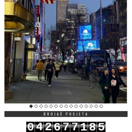
BROJAČ POSJETA
4
2
7
7
0
6
1
8
5