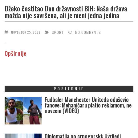
Džeko čestitao Dan državnosti BiH: Naša država
možda nije savršena, ali je meni jedna jedina
SPORT
NO COMMENTS
NOVEMBER 25, 2022
...
Opširnije
POSLEDNJE
Fudbaler Manchester Uniteda oduševio
fanove: Mehaničaru platio reklamom, ne
novcem (VIDEO)
Diplomatija po crnogorski: Uvrijedi