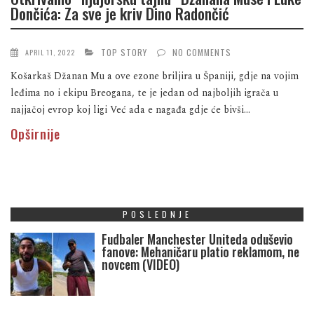
Dončića: Za sve je kriv Dino Radončić
TOP STORY
NO COMMENTS
APRIL 11, 2022
Košarkaš Džanan Mu a ove ezone briljira u Španiji, gdje na vojim
leđima no i ekipu Breogana, te je jedan od najboljih igrača u
najjačoj evrop koj ligi Već ada e nagađa gdje će bivši...
Opširnije
POSLEDNJE
Fudbaler Manchester Uniteda oduševio
fanove: Mehaničaru platio reklamom, ne
novcem (VIDEO)