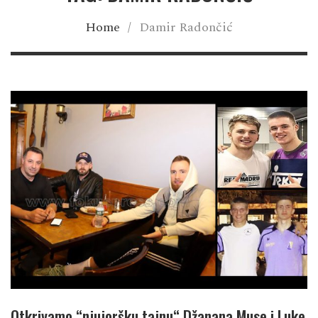
Home
/
Damir Radončić
Otkrivamo “njujoršku tajnu“ Džanana Muse i Luke