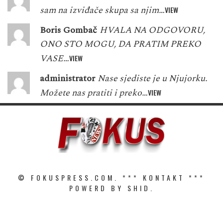
sam na izviđače skupa sa njim…
VIEW
Boris Gombač
HVALA NA ODGOVORU,
ONO STO MOGU, DA PRATIM PREKO
VASE…
VIEW
administrator
Nase sjediste je u Njujorku.
Možete nas pratiti i preko…
VIEW
© FOKUSPRESS.COM. ***
KONTAKT
***
POWERD BY SHID.