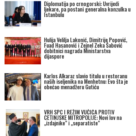
Diplomatija po crnogorski: Uvrijedi
ljekare, pa postani generalna konzulka u
Istanbulu
Hulija Velilja Lakonić, Dimitrije Popović,
Fuad Hasanović i Zejnel Zeka Šabović
dobitnici nagrada Ministarstva
dijaspore
Karlos Alkaraz slavio titulu u restoranu
naših iseljenika na Menhetnu: Evo šta je
obećao menadžeru Gutiću
VRH SPC I REŽIM VUČIĆA PROTIV
CETINJSKE MITROPOLIJE: Novi lov na
„izdajnike” i „separatiste”