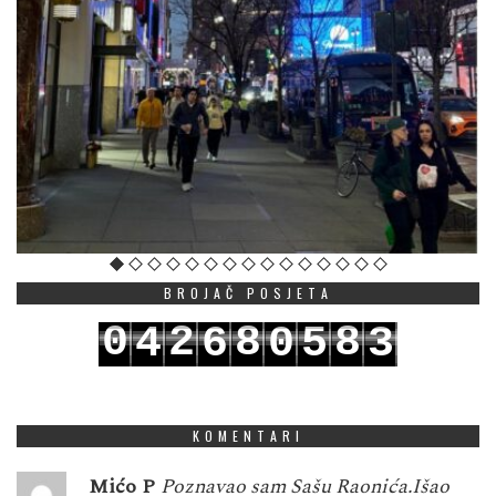
BROJAČ POSJETA
0
2
8
8
4
6
0
5
3
1
3
9
9
5
7
1
6
4
KOMENTARI
Mićo P
Poznavao sam Sašu Raonića.Išao