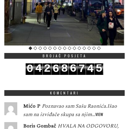
BROJAČ POSJETA
4
2
8
6
5
0
6
7
4
5
3
9
7
6
1
7
8
5
KOMENTARI
Mićo P
Poznavao sam Sašu Raonića.Išao
sam na izviđače skupa sa njim…
VIEW
Boris Gombač
HVALA NA ODGOVORU,