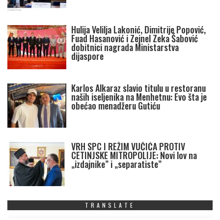
Hulija Velilja Lakonić, Dimitrije Popović,
Fuad Hasanović i Zejnel Zeka Šabović
dobitnici nagrada Ministarstva
dijaspore
Karlos Alkaraz slavio titulu u restoranu
naših iseljenika na Menhetnu: Evo šta je
obećao menadžeru Gutiću
VRH SPC I REŽIM VUČIĆA PROTIV
CETINJSKE MITROPOLIJE: Novi lov na
„izdajnike” i „separatiste”
TRANSLATE