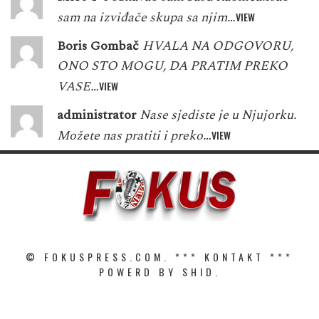
sam na izviđače skupa sa njim…
VIEW
Boris Gombač
HVALA NA ODGOVORU,
ONO STO MOGU, DA PRATIM PREKO
VASE…
VIEW
administrator
Nase sjediste je u Njujorku.
Možete nas pratiti i preko…
VIEW
© FOKUSPRESS.COM. ***
KONTAKT
***
POWERD BY SHID.