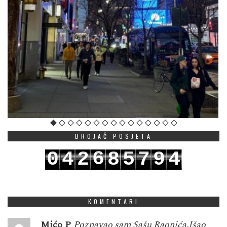
BROJAČ POSJETA
6
0
4
2
8
5
7
9
4
7
1
5
3
9
6
8
0
5
KOMENTARI
Mićo P
Poznavao sam Sašu Raonića.Išao