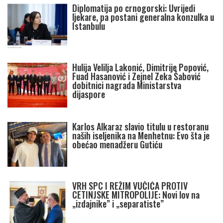
Diplomatija po crnogorski: Uvrijedi
ljekare, pa postani generalna konzulka u
Istanbulu
Hulija Velilja Lakonić, Dimitrije Popović,
Fuad Hasanović i Zejnel Zeka Šabović
dobitnici nagrada Ministarstva
dijaspore
Karlos Alkaraz slavio titulu u restoranu
naših iseljenika na Menhetnu: Evo šta je
obećao menadžeru Gutiću
VRH SPC I REŽIM VUČIĆA PROTIV
CETINJSKE MITROPOLIJE: Novi lov na
„izdajnike” i „separatiste”