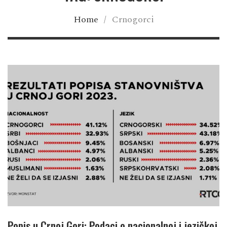
Home
/
Crnogorci
Popis u Crnoj Gori: Podaci o nacionalnoj i jezičkoj