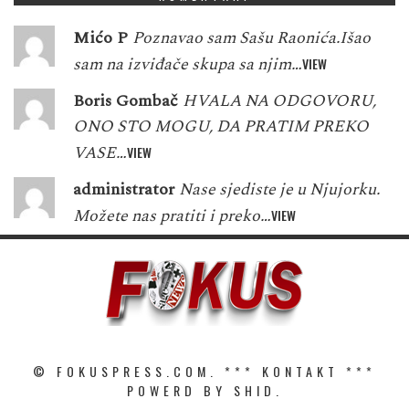
Mićo P
Poznavao sam Sašu Raonića.Išao
sam na izviđače skupa sa njim…
VIEW
Boris Gombač
HVALA NA ODGOVORU,
ONO STO MOGU, DA PRATIM PREKO
VASE…
VIEW
administrator
Nase sjediste je u Njujorku.
Možete nas pratiti i preko…
VIEW
© FOKUSPRESS.COM. ***
KONTAKT
***
POWERD BY SHID.