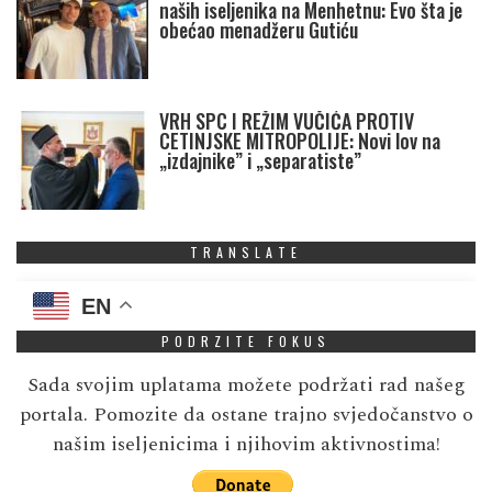
naših iseljenika na Menhetnu: Evo šta je
obećao menadžeru Gutiću
VRH SPC I REŽIM VUČIĆA PROTIV
CETINJSKE MITROPOLIJE: Novi lov na
„izdajnike” i „separatiste”
TRANSLATE
EN
PODRZITE FOKUS
Sada svojim uplatama možete podržati rad našeg
portala. Pomozite da ostane trajno svjedočanstvo o
našim iseljenicima i njihovim aktivnostima!