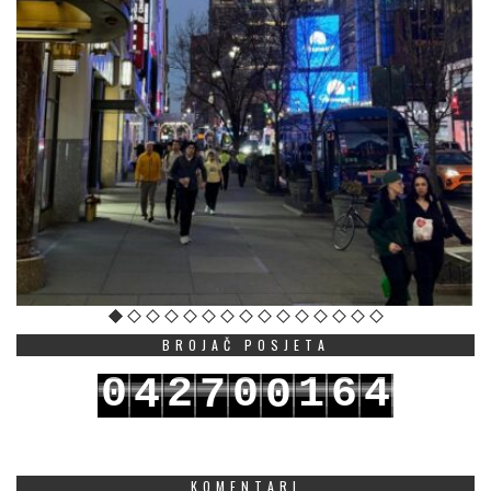
BROJAČ POSJETA
0
2
0
1
6
4
4
7
0
1
3
1
2
7
5
5
8
1
KOMENTARI