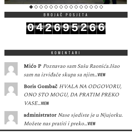
BROJAČ POSJETA
4
2
6
0
2
6
9
5
6
5
3
7
1
3
7
0
6
7
KOMENTARI
Mićo P
Poznavao sam Sašu Raonića.Išao
sam na izviđače skupa sa njim…
VIEW
Boris Gombač
HVALA NA ODGOVORU,
ONO STO MOGU, DA PRATIM PREKO
VASE…
VIEW
administrator
Nase sjediste je u Njujorku.
Možete nas pratiti i preko…
VIEW