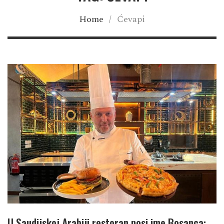
Home
/
Ćevapi
U Saudijskoj Arabiji restoran nosi ime Bosanca: