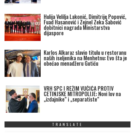
Hulija Velilja Lakonić, Dimitrije Popović,
Fuad Hasanović i Zejnel Zeka Šabović
dobitnici nagrada Ministarstva
dijaspore
Karlos Alkaraz slavio titulu u restoranu
naših iseljenika na Menhetnu: Evo šta je
obećao menadžeru Gutiću
VRH SPC I REŽIM VUČIĆA PROTIV
CETINJSKE MITROPOLIJE: Novi lov na
„izdajnike” i „separatiste”
TRANSLATE