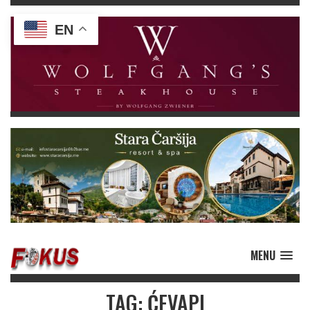
EN
MENU
TAG: ĆEVAPI