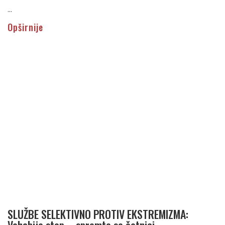
...
Opširnije
SLUŽBE SELEKTIVNO PROTIV EKSTREMIZMA:
Vehabije stop – spremte se četnici