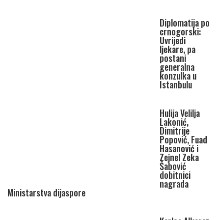
Diplomatija po
crnogorski:
Uvrijedi
ljekare, pa
postani
generalna
konzulka u
Istanbulu
Hulija Velilja
Lakonić,
Dimitrije
Popović, Fuad
Hasanović i
Zejnel Zeka
Šabović
dobitnici
nagrada
Ministarstva dijaspore