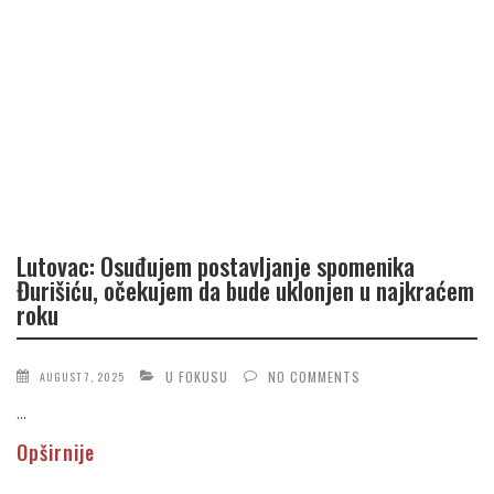
Lutovac: Osuđujem postavljanje spomenika
Đurišiću, očekujem da bude uklonjen u najkraćem
roku
U FOKUSU
NO COMMENTS
AUGUST 7, 2025
...
Opširnije