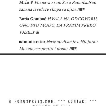
Mićo P
Poznavao sam Sašu Raonića.Išao
sam na izviđače skupa sa njim…
VIEW
Boris Gombač
HVALA NA ODGOVORU,
ONO STO MOGU, DA PRATIM PREKO
VASE…
VIEW
administrator
Nase sjediste je u Njujorku.
Možete nas pratiti i preko…
VIEW
© FOKUSPRESS.COM. ***
KONTAKT
***