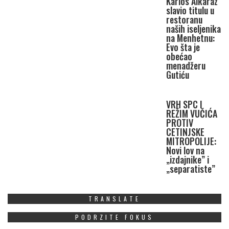
Karlos Alkaraz
slavio titulu u
restoranu
naših iseljenika
na Menhetnu:
Evo šta je
obećao
menadžeru
Gutiću
VRH SPC I
REŽIM VUČIĆA
PROTIV
CETINJSKE
MITROPOLIJE:
Novi lov na
„izdajnike” i
„separatiste”
TRANSLATE
PODRZITE FOKUS