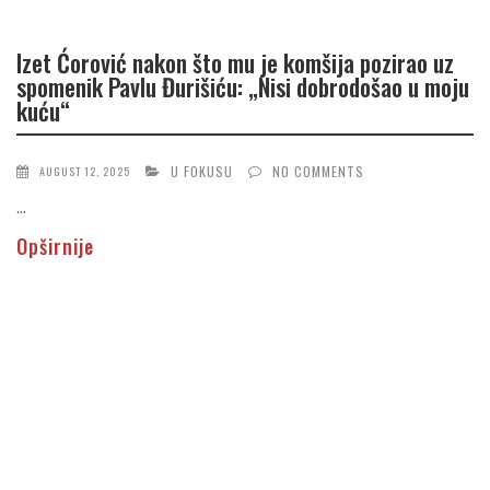
Izet Ćorović nakon što mu je komšija pozirao uz
spomenik Pavlu Đurišiću: „Nisi dobrodošao u moju
kuću“
U FOKUSU
NO COMMENTS
AUGUST 12, 2025
...
Opširnije