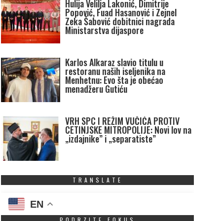
Hulija Velilja Lakonić, Dimitrije
Popović, Fuad Hasanović i Zejnel
Zeka Šabović dobitnici nagrada
Ministarstva dijaspore
Karlos Alkaraz slavio titulu u
restoranu naših iseljenika na
Menhetnu: Evo šta je obećao
menadžeru Gutiću
VRH SPC I REŽIM VUČIĆA PROTIV
CETINJSKE MITROPOLIJE: Novi lov na
„izdajnike” i „separatiste”
TRANSLATE
EN
PODRZITE FOKUS