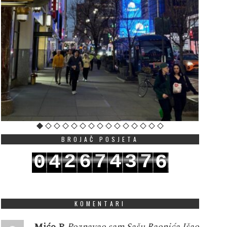
BROJAČ POSJETA
2
6
7
4
3
7
0
4
6
3
7
8
5
4
8
1
5
7
KOMENTARI
Mićo P
Poznavao sam Sašu Raonića.Išao