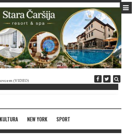
 novcem (VIDEO)
Diplomatija po crnogorski
KULTURA
NEW YORK
SPORT