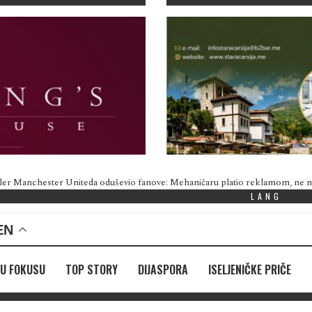
ler Manchester Uniteda oduševio fanove: Mehaničaru platio reklamom, ne
LANG
EN
U FOKUSU
TOP STORY
DIJASPORA
ISELJENIČKE PRIČE