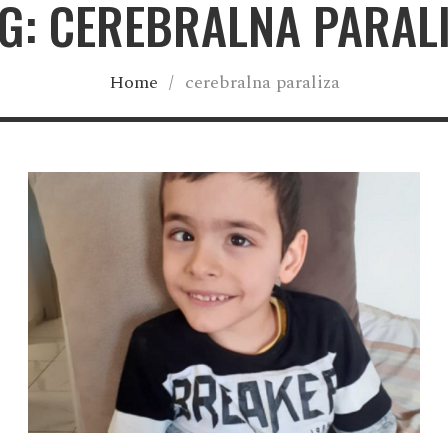
G: CEREBRALNA PARAL
Home
/
cerebralna paraliza