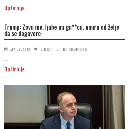
Opširnije
Trump: Zovu me, ljube mi gu**cu, umiru od želje
da se dogovore
VIJESTI
NO COMMENTS
APRIL 9, 2025
...
Opširnije