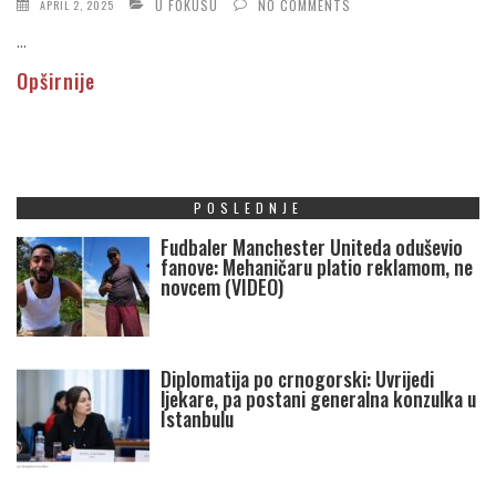
U FOKUSU
NO COMMENTS
APRIL 2, 2025
...
Opširnije
POSLEDNJE
Fudbaler Manchester Uniteda oduševio
fanove: Mehaničaru platio reklamom, ne
novcem (VIDEO)
Diplomatija po crnogorski: Uvrijedi
ljekare, pa postani generalna konzulka u
Istanbulu