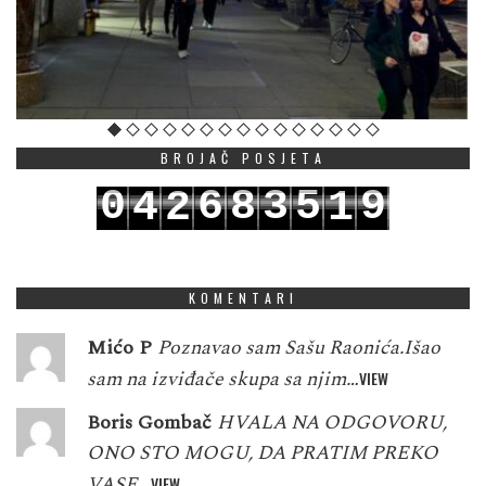
BROJAČ POSJETA
0
6
8
3
5
9
4
2
1
1
7
9
4
6
0
5
3
2
KOMENTARI
Mićo P
Poznavao sam Sašu Raonića.Išao
sam na izviđače skupa sa njim…
VIEW
Boris Gombač
HVALA NA ODGOVORU,
ONO STO MOGU, DA PRATIM PREKO
VASE…
VIEW