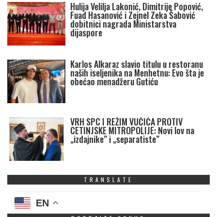
Hulija Velilja Lakonić, Dimitrije Popović,
Fuad Hasanović i Zejnel Zeka Šabović
dobitnici nagrada Ministarstva
dijaspore
Karlos Alkaraz slavio titulu u restoranu
naših iseljenika na Menhetnu: Evo šta je
obećao menadžeru Gutiću
VRH SPC I REŽIM VUČIĆA PROTIV
CETINJSKE MITROPOLIJE: Novi lov na
„izdajnike” i „separatiste”
TRANSLATE
EN