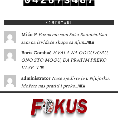
4
4
8
7
0
2
6
7
3
5
5
9
8
1
3
7
8
4
KOMENTARI
Mićo P
Poznavao sam Sašu Raonića.Išao
sam na izviđače skupa sa njim…
VIEW
Boris Gombač
HVALA NA ODGOVORU,
ONO STO MOGU, DA PRATIM PREKO
VASE…
VIEW
administrator
Nase sjediste je u Njujorku.
Možete nas pratiti i preko…
VIEW