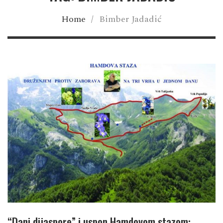
Home
/
Bimber Jadadić
“Dani dijaspore” i uspon Hamdovom stazom: