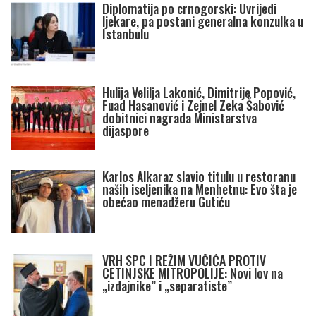
Diplomatija po crnogorski: Uvrijedi
ljekare, pa postani generalna konzulka u
Istanbulu
Hulija Velilja Lakonić, Dimitrije Popović,
Fuad Hasanović i Zejnel Zeka Šabović
dobitnici nagrada Ministarstva
dijaspore
Karlos Alkaraz slavio titulu u restoranu
naših iseljenika na Menhetnu: Evo šta je
obećao menadžeru Gutiću
VRH SPC I REŽIM VUČIĆA PROTIV
CETINJSKE MITROPOLIJE: Novi lov na
„izdajnike” i „separatiste”