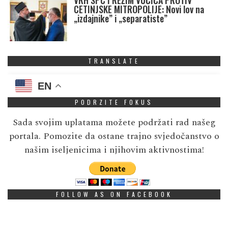
VRH SPC I REŽIM VUČIĆA PROTIV
CETINJSKE MITROPOLIJE: Novi lov na
„izdajnike” i „separatiste”
TRANSLATE
EN
PODRZITE FOKUS
Sada svojim uplatama možete podržati rad našeg
portala. Pomozite da ostane trajno svjedočanstvo o
našim iseljenicima i njihovim aktivnostima!
FOLLOW AS ON FACEBOOK