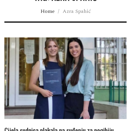
Home
/
Azra Spahić
Cijela sudnica plakala na suđenju za pogibiju