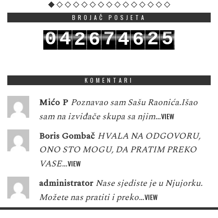
BROJAČ POSJETA
0
4
7
2
5
2
6
4
6
1
5
8
3
6
3
7
5
7
KOMENTARI
Mićo P
Poznavao sam Sašu Raonića.Išao
sam na izviđače skupa sa njim…
VIEW
Boris Gombač
HVALA NA ODGOVORU,
ONO STO MOGU, DA PRATIM PREKO
VASE…
VIEW
administrator
Nase sjediste je u Njujorku.
Možete nas pratiti i preko…
VIEW