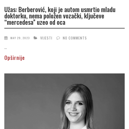
Užas: Berberović, koji je autom usmrtio mladu
doktorku, nema položen vozački, ključeve
“mercedesa” uzeo od oca
VIJESTI
NO COMMENTS
MAY 29, 2023
...
Opširnije