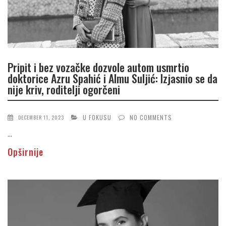
Pripit i bez vozačke dozvole autom usmrtio
doktorice Azru Spahić i Almu Suljić: Izjasnio se da
nije kriv, roditelji ogorčeni
U FOKUSU
NO COMMENTS
DECEMBER 11, 2023
...
Opširnije