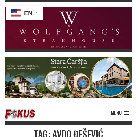
EN
MENU
TAG: AVDO ĐEŠEVIĆ