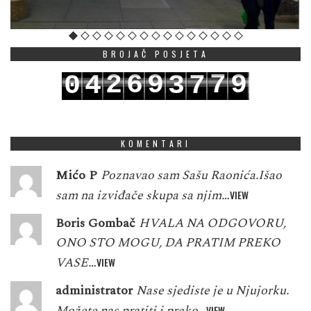
BROJAČ POSJETA
2
6
9
7
9
0
4
3
7
3
7
0
8
0
1
5
4
8
KOMENTARI
Mićo P
Poznavao sam Sašu Raonića.Išao
sam na izviđače skupa sa njim…
VIEW
Boris Gombač
HVALA NA ODGOVORU,
ONO STO MOGU, DA PRATIM PREKO
VASE…
VIEW
administrator
Nase sjediste je u Njujorku.
Možete nas pratiti i preko…
VIEW