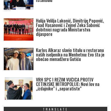
Istanbulu
Hulija Velilja Lakonić, Dimitrije Popović,
Fuad Hasanović i Zejnel Zeka Šabović
dobitnici nagrada Ministarstva
dijaspore
Karlos Alkaraz slavio titulu u restoranu
naših iseljenika na Menhetnu: Evo šta je
obećao menadžeru Gutiću
VRH SPC I REŽIM VUČIĆA PROTIV
CETINJSKE MITROPOLIJE: Novi lov na
„izdajnike” i „separatiste”
TRANSLATE