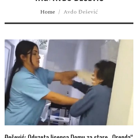
Home
/
Avdo Đešević
Đešević: Oduzeta licenca Domu za stare „Orenda“