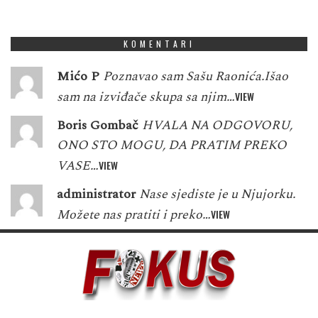
1
5
5
1
3
7
9
5
7
KOMENTARI
Mićo P
Poznavao sam Sašu Raonića.Išao
sam na izviđače skupa sa njim…
VIEW
Boris Gombač
HVALA NA ODGOVORU,
ONO STO MOGU, DA PRATIM PREKO
VASE…
VIEW
administrator
Nase sjediste je u Njujorku.
Možete nas pratiti i preko…
VIEW