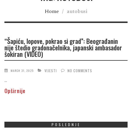
Home
/
autobusi
“Šapiću, lopove, pokrao si grad”: Beograđanin
nije štedio gradonačelnika, japanski ambasador
šokiran (VIDEO)
VIJESTI
NO COMMENTS
MARCH 31, 2025
...
Opširnije
POSLEDNJE