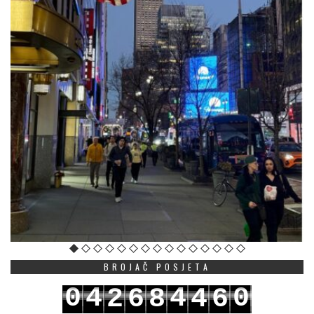
BROJAČ POSJETA
0
4
4
0
2
6
8
4
6