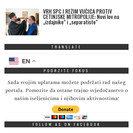
VRH SPC I REŽIM VUČIĆA PROTIV
CETINJSKE MITROPOLIJE: Novi lov na
„izdajnike” i „separatiste”
TRANSLATE
EN
PODRZITE FOKUS
Sada svojim uplatama možete podržati rad našeg
portala. Pomozite da ostane trajno svjedočanstvo o
našim iseljenicima i njihovim aktivnostima!
FOLLOW AS ON FACEBOOK