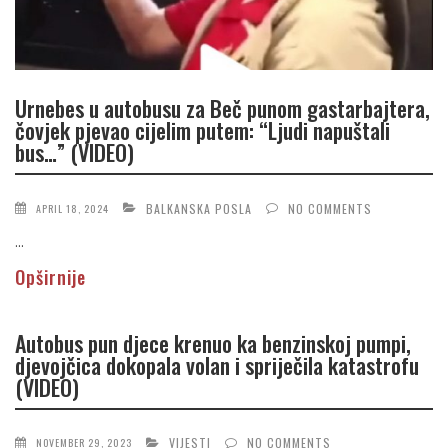
Urnebes u autobusu za Beč punom gastarbajtera,
čovjek pjevao cijelim putem: “Ljudi napuštali
bus…” (VIDEO)
BALKANSKA POSLA
NO COMMENTS
APRIL 18, 2024
...
Opširnije
Autobus pun djece krenuo ka benzinskoj pumpi,
djevojčica dokopala volan i spriječila katastrofu
(VIDEO)
VIJESTI
NO COMMENTS
NOVEMBER 29, 2023