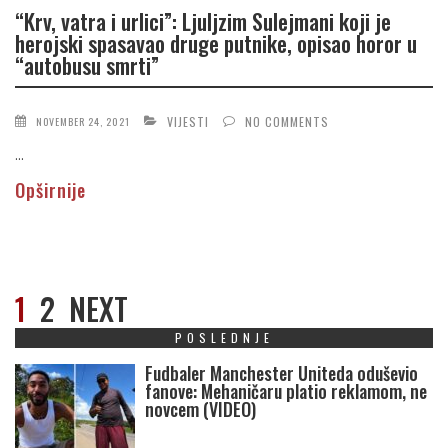
“Krv, vatra i urlici”: Ljuljzim Sulejmani koji je
herojski spasavao druge putnike, opisao horor u
“autobusu smrti”
VIJESTI
NO COMMENTS
NOVEMBER 24, 2021
...
Opširnije
1
2
NEXT
POSLEDNJE
Fudbaler Manchester Uniteda oduševio
fanove: Mehaničaru platio reklamom, ne
novcem (VIDEO)