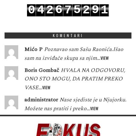
6
5
9
0
4
2
7
2
1
7
6
0
1
5
3
8
3
2
KOMENTARI
Mićo P
Poznavao sam Sašu Raonića.Išao
sam na izviđače skupa sa njim…
VIEW
Boris Gombač
HVALA NA ODGOVORU,
ONO STO MOGU, DA PRATIM PREKO
VASE…
VIEW
administrator
Nase sjediste je u Njujorku.
Možete nas pratiti i preko…
VIEW