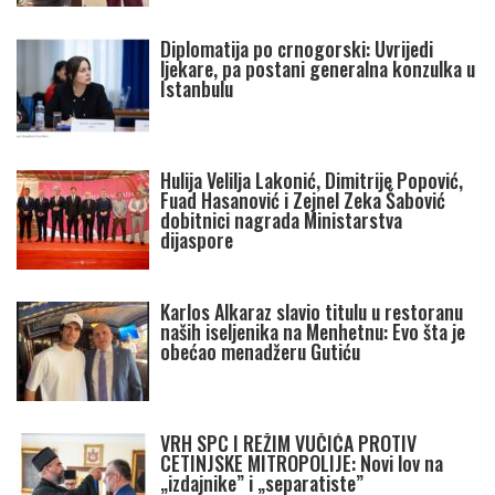
Diplomatija po crnogorski: Uvrijedi
ljekare, pa postani generalna konzulka u
Istanbulu
Hulija Velilja Lakonić, Dimitrije Popović,
Fuad Hasanović i Zejnel Zeka Šabović
dobitnici nagrada Ministarstva
dijaspore
Karlos Alkaraz slavio titulu u restoranu
naših iseljenika na Menhetnu: Evo šta je
obećao menadžeru Gutiću
VRH SPC I REŽIM VUČIĆA PROTIV
CETINJSKE MITROPOLIJE: Novi lov na
„izdajnike” i „separatiste”