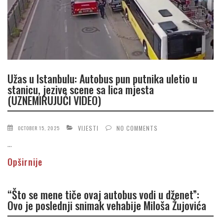
Užas u Istanbulu: Autobus pun putnika uletio u
stanicu, jezive scene sa lica mjesta
(UZNEMIRUJUĆI VIDEO)
VIJESTI
NO COMMENTS
OCTOBER 15, 2025
...
Opširnije
“Što se mene tiče ovaj autobus vodi u dženet”:
Ovo je poslednji snimak vehabije Miloša Žujovića