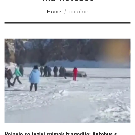
Home
/
autobus
Pojavio se jezivi snimak tragedije: Autobus s