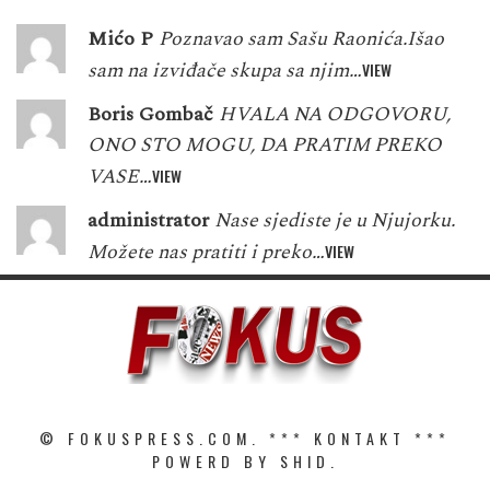
Mićo P
Poznavao sam Sašu Raonića.Išao
sam na izviđače skupa sa njim…
VIEW
Boris Gombač
HVALA NA ODGOVORU,
ONO STO MOGU, DA PRATIM PREKO
VASE…
VIEW
administrator
Nase sjediste je u Njujorku.
Možete nas pratiti i preko…
VIEW
© FOKUSPRESS.COM. ***
KONTAKT
***
POWERD BY SHID.