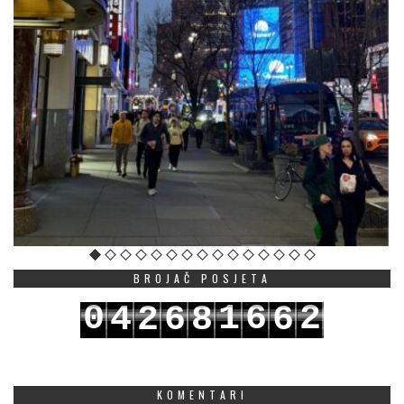
BROJAČ POSJETA
0
1
6
2
4
2
6
8
6
1
2
7
3
5
3
7
9
7
KOMENTARI