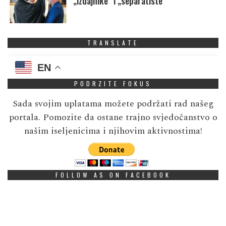
„izdajnike” i „separatiste”
TRANSLATE
EN
PODRZITE FOKUS
Sada svojim uplatama možete podržati rad našeg
portala. Pomozite da ostane trajno svjedočanstvo o
našim iseljenicima i njihovim aktivnostima!
FOLLOW AS ON FACEBOOK