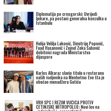
Diplomatija po crnogorski: Uvrijedi
ljekare, pa postani generalna konzulka u
Istanbulu
Hulija Velilja Lakonić, Dimitrije Popović,
Fuad Hasanović i Zejnel Zeka Šabović
dobitnici nagrada Ministarstva
dijaspore
Karlos Alkaraz slavio titulu u restoranu
naših iseljenika na Menhetnu: Evo šta je
obećao menadžeru Gutiću
VRH SPC I REŽIM VUČIĆA PROTIV
CETINJSKE MITROPOLIJE: Novi lov na