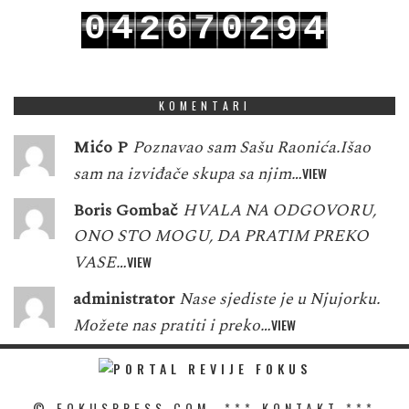
0
4
6
7
0
2
2
9
4
1
5
7
8
1
3
3
0
5
KOMENTARI
Mićo P
Poznavao sam Sašu Raonića.Išao
sam na izviđače skupa sa njim…
VIEW
Boris Gombač
HVALA NA ODGOVORU,
ONO STO MOGU, DA PRATIM PREKO
VASE…
VIEW
administrator
Nase sjediste je u Njujorku.
Možete nas pratiti i preko…
VIEW
© FOKUSPRESS.COM. ***
KONTAKT
***