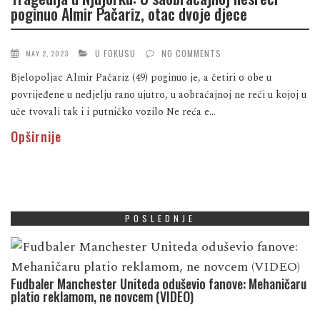
poginuo Almir Pačariz, otac dvoje djece
U FOKUSU
NO COMMENTS
MAY 2, 2023
Bjelopoljac Almir Pačariz (49) poginuo je, a četiri o obe u
povrijeđene u nedjelju rano ujutro, u aobraćajnoj ne reći u kojoj u
uče tvovali tak i i putničko vozilo Ne reća e...
Opširnije
POSLEDNJE
Fudbaler Manchester Uniteda oduševio fanove: Mehaničaru
platio reklamom, ne novcem (VIDEO)