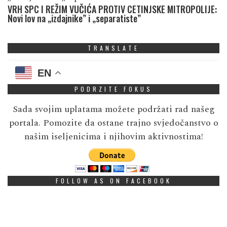
VRH SPC I REŽIM VUČIĆA PROTIV CETINJSKE MITROPOLIJE:
Novi lov na „izdajnike” i „separatiste”
TRANSLATE
EN
PODRZITE FOKUS
Sada svojim uplatama možete podržati rad našeg
portala. Pomozite da ostane trajno svjedočanstvo o
našim iseljenicima i njihovim aktivnostima!
FOLLOW AS ON FACEBOOK