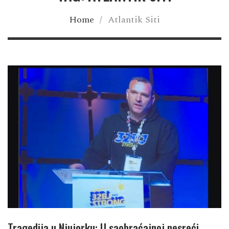
Home
/
Atlantik Siti
Tragedija u Njujorku: U saobraćajnoj nesreći