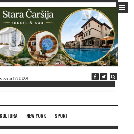
 novcem (VIDEO)
Diplomatija po crnogorski
KULTURA
NEW YORK
SPORT