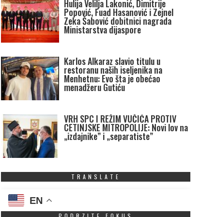
Hulija Velilja Lakonić, Dimitrije
Popović, Fuad Hasanović i Zejnel
Zeka Šabović dobitnici nagrada
Ministarstva dijaspore
Karlos Alkaraz slavio titulu u
restoranu naših iseljenika na
Menhetnu: Evo šta je obećao
menadžeru Gutiću
VRH SPC I REŽIM VUČIĆA PROTIV
CETINJSKE MITROPOLIJE: Novi lov na
„izdajnike” i „separatiste”
TRANSLATE
EN
PODRZITE FOKUS