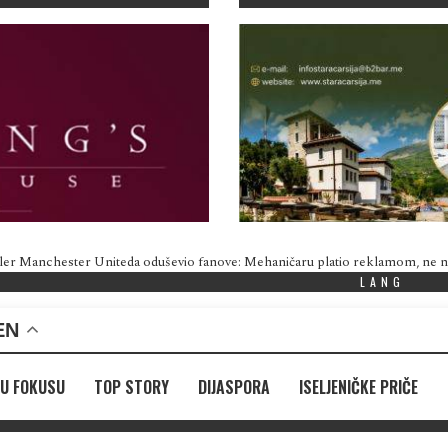
ler Manchester Uniteda oduševio fanove: Mehaničaru platio reklamom, ne
LANG
EN
U FOKUSU
TOP STORY
DIJASPORA
ISELJENIČKE PRIČE