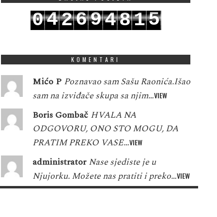
4
6
9
5
0
2
4
8
1
5
7
0
6
1
3
5
9
2
KOMENTARI
Mićo P
Poznavao sam Sašu Raonića.Išao
sam na izviđače skupa sa njim…
VIEW
Boris Gombač
HVALA NA
ODGOVORU, ONO STO MOGU, DA
PRATIM PREKO VASE…
VIEW
administrator
Nase sjediste je u
Njujorku. Možete nas pratiti i preko…
VIEW