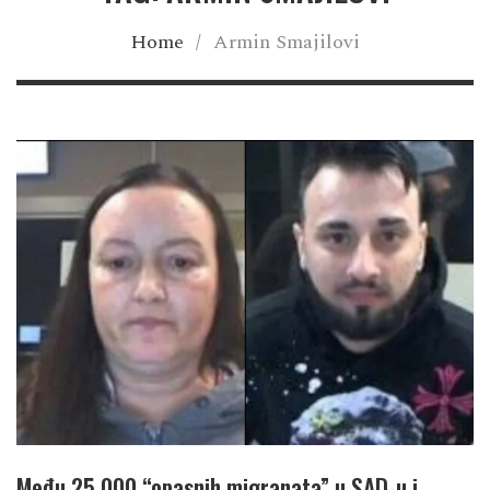
Home
/
Armin Smajilovi
Među 25.000 “opasnih migranata” u SAD-u i