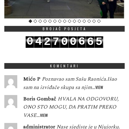
BROJAČ POSJETA
0
4
6
2
7
0
0
6
5
1
5
7
3
8
1
1
7
6
KOMENTARI
Mićo P
Poznavao sam Sašu Raonića.Išao
sam na izviđače skupa sa njim…
VIEW
Boris Gombač
HVALA NA ODGOVORU,
ONO STO MOGU, DA PRATIM PREKO
VASE…
VIEW
administrator
Nase sjediste je u Njujorku.