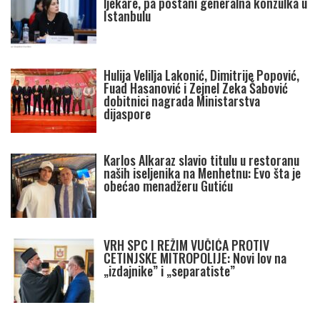
ljekare, pa postani generalna konzulka u
Istanbulu
Hulija Velilja Lakonić, Dimitrije Popović,
Fuad Hasanović i Zejnel Zeka Šabović
dobitnici nagrada Ministarstva
dijaspore
Karlos Alkaraz slavio titulu u restoranu
naših iseljenika na Menhetnu: Evo šta je
obećao menadžeru Gutiću
VRH SPC I REŽIM VUČIĆA PROTIV
CETINJSKE MITROPOLIJE: Novi lov na
„izdajnike” i „separatiste”