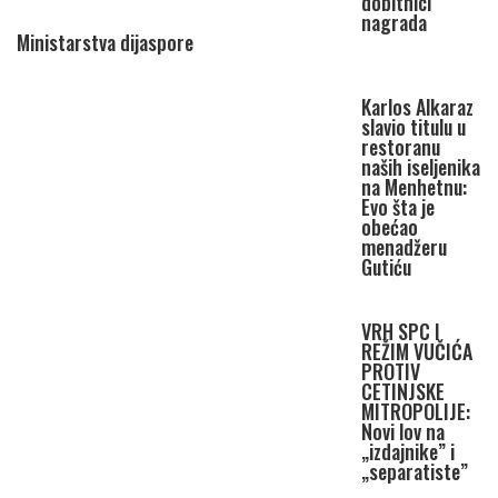
dobitnici
nagrada
Ministarstva dijaspore
Karlos Alkaraz
slavio titulu u
restoranu
naših iseljenika
na Menhetnu:
Evo šta je
obećao
menadžeru
Gutiću
VRH SPC I
REŽIM VUČIĆA
PROTIV
CETINJSKE
MITROPOLIJE:
Novi lov na
„izdajnike” i
„separatiste”