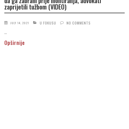
da ga zabrani prije montiranja, advokati
zaprijetili tužbom (VIDEO)
U FOKUSU
NO COMMENTS
JULY 14, 2021
...
Opširnije