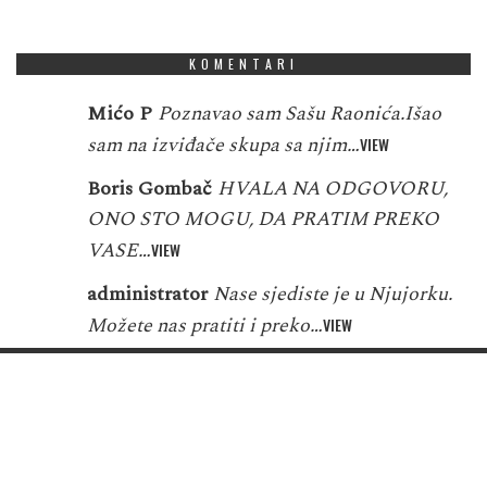
KOMENTARI
Mićo P
Poznavao sam Sašu Raonića.Išao
sam na izviđače skupa sa njim…
VIEW
Boris Gombač
HVALA NA ODGOVORU,
ONO STO MOGU, DA PRATIM PREKO
VASE…
VIEW
administrator
Nase sjediste je u Njujorku.
Možete nas pratiti i preko…
VIEW