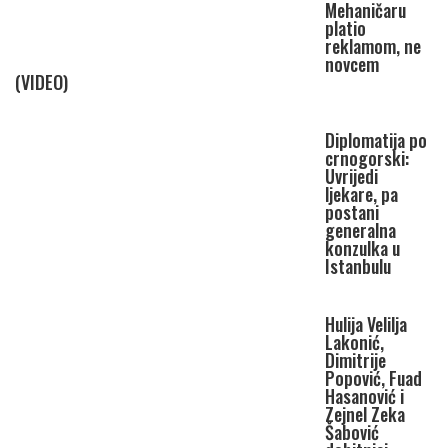
Mehaničaru
platio
reklamom, ne
novcem
(VIDEO)
Diplomatija po
crnogorski:
Uvrijedi
ljekare, pa
postani
generalna
konzulka u
Istanbulu
Hulija Velilja
Lakonić,
Dimitrije
Popović, Fuad
Hasanović i
Zejnel Zeka
Šabović