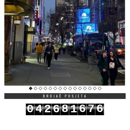
BROJAČ POSJETA
8
6
7
6
0
4
2
6
1
9
7
8
7
1
5
3
7
2