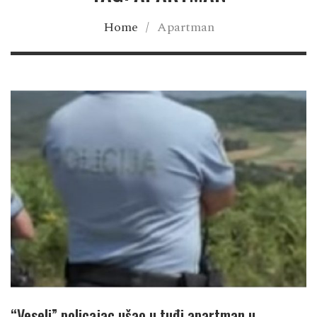
Home
/
Apartman
“Veseli” policajac ušao u tuđi apartman u