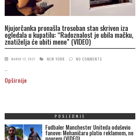
Njujorčanka pronašla trosoban stan skriven iza
ogledala u kupatilu: “Radoznalost je ubila mačku,
znatiželja će ubiti mene” (VIDEO)
NEW YORK
NO COMMENTS
MARCH 12, 2021
...
Opširnije
POSLEDNJE
Fudbaler Manchester Uniteda oduševio
fanove: Mehaničaru platio reklamom, ne
novcem (VIDEO)