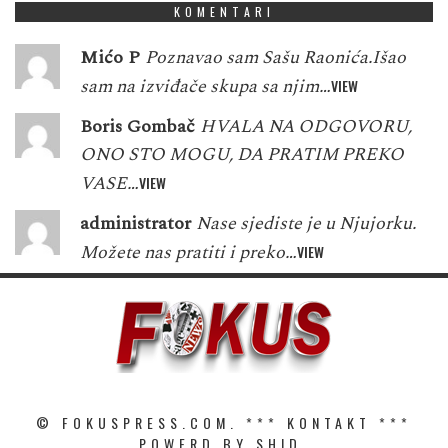
KOMENTARI
Mićo P
Poznavao sam Sašu Raonića.Išao
sam na izviđače skupa sa njim…
VIEW
Boris Gombač
HVALA NA ODGOVORU,
ONO STO MOGU, DA PRATIM PREKO
VASE…
VIEW
administrator
Nase sjediste je u Njujorku.
Možete nas pratiti i preko…
VIEW
© FOKUSPRESS.COM. ***
KONTAKT
***
POWERD BY SHID.