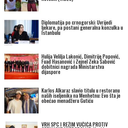
Diplomatija po crnogorski: Uvrijedi
ljekare, pa postani generalna konzulka u
Istanbulu
Hulija Velilja Lakonić, Dimitrije Popović,
Fuad Hasanović i Zejnel Zeka Šabović
dobitnici nagrada Ministarstva
dijaspore
Karlos Alkaraz slavio titulu u restoranu
naših iseljenika na Menhetnu: Evo šta je
obećao menadžeru Gutiću
VRH SPC I REŽIM VUČIĆA PROTIV