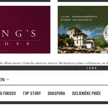
ler Manchester Uniteda oduševio fanove: Mehaničaru platio reklamom, ne
LANG
EN
U FOKUSU
TOP STORY
DIJASPORA
ISELJENIČKE PRIČE