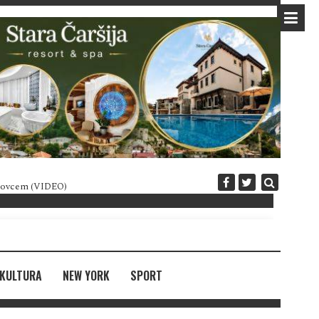
 novcem (VIDEO)
Diplomatija po crnogorski
KULTURA
NEW YORK
SPORT