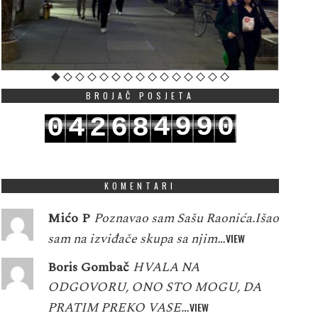
BROJAČ POSJETA
4
9
9
0
0
4
2
6
8
5
0
0
1
1
5
3
7
9
KOMENTARI
Mićo P
Poznavao sam Sašu Raonića.Išao
sam na izviđače skupa sa njim…
VIEW
Boris Gombač
HVALA NA
ODGOVORU, ONO STO MOGU, DA
PRATIM PREKO VASE…
VIEW