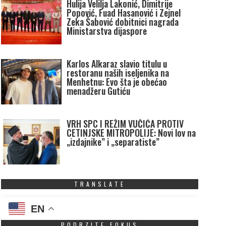
Hulija Velilja Lakonić, Dimitrije
Popović, Fuad Hasanović i Zejnel
Zeka Šabović dobitnici nagrada
Ministarstva dijaspore
Karlos Alkaraz slavio titulu u
restoranu naših iseljenika na
Menhetnu: Evo šta je obećao
menadžeru Gutiću
VRH SPC I REŽIM VUČIĆA PROTIV
CETINJSKE MITROPOLIJE: Novi lov na
„izdajnike” i „separatiste”
TRANSLATE
EN
PODRZITE FOKUS