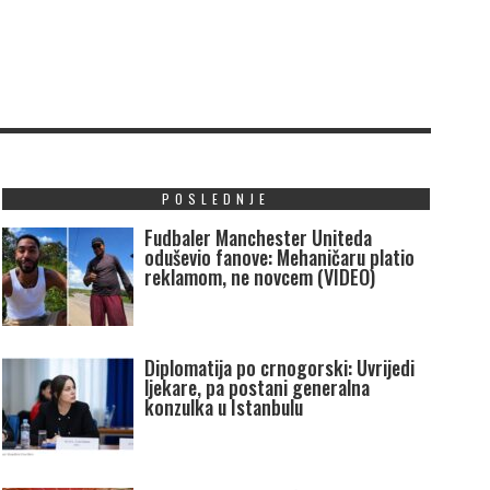
POSLEDNJE
Fudbaler Manchester Uniteda
oduševio fanove: Mehaničaru platio
reklamom, ne novcem (VIDEO)
Diplomatija po crnogorski: Uvrijedi
ljekare, pa postani generalna
konzulka u Istanbulu