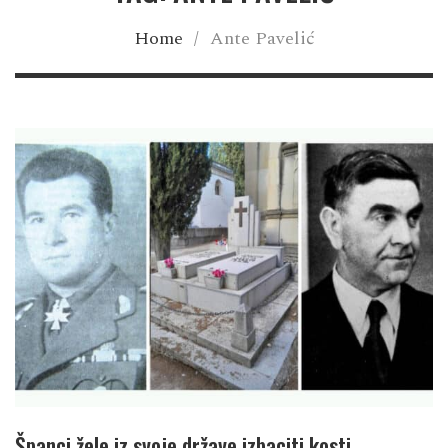
Home
/
Ante Pavelić
Španci žele iz svoje države izbaciti kosti