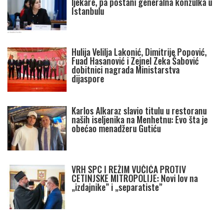
ljekare, pa postani generalna konzulka u
Istanbulu
Hulija Velilja Lakonić, Dimitrije Popović,
Fuad Hasanović i Zejnel Zeka Šabović
dobitnici nagrada Ministarstva
dijaspore
Karlos Alkaraz slavio titulu u restoranu
naših iseljenika na Menhetnu: Evo šta je
obećao menadžeru Gutiću
VRH SPC I REŽIM VUČIĆA PROTIV
CETINJSKE MITROPOLIJE: Novi lov na
„izdajnike” i „separatiste”