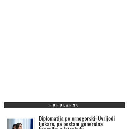
POPULARNO
Diplomatija po crnogorski: Uvrijedi
ljekare, pa postani generalna