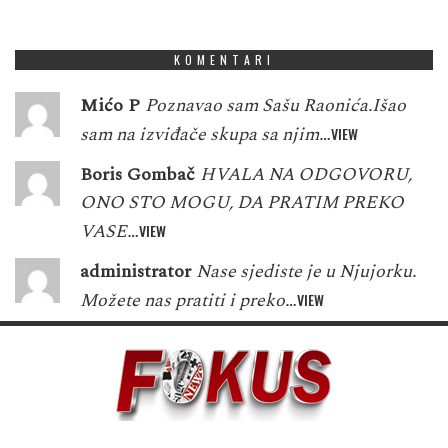
9
5
0
1
5
3
7
8
5
KOMENTARI
Mićo P
Poznavao sam Sašu Raonića.Išao
sam na izviđače skupa sa njim…
VIEW
Boris Gombač
HVALA NA ODGOVORU,
ONO STO MOGU, DA PRATIM PREKO
VASE…
VIEW
administrator
Nase sjediste je u Njujorku.
Možete nas pratiti i preko…
VIEW