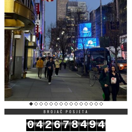
BROJAČ POSJETA
8
4
9
0
4
2
6
7
4