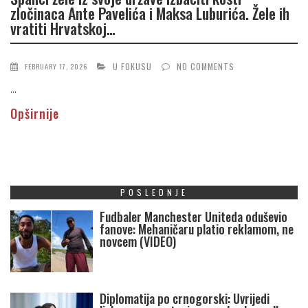
zločinaca Ante Pavelića i Maksa Luburića. Žele ih
vratiti Hrvatskoj…
U FOKUSU
NO COMMENTS
FEBRUARY 17, 2026
...
Opširnije
POSLEDNJE
Fudbaler Manchester Uniteda oduševio
fanove: Mehaničaru platio reklamom, ne
novcem (VIDEO)
Diplomatija po crnogorski: Uvrijedi