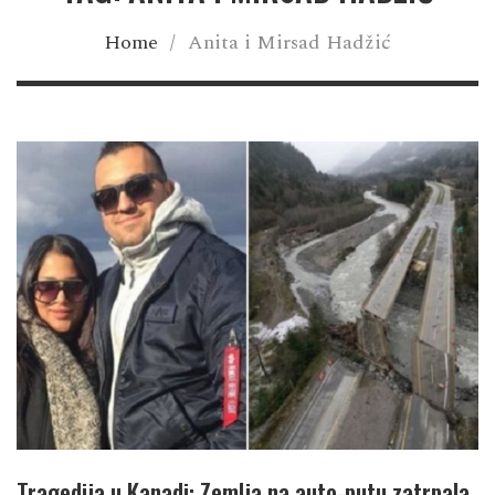
Home
/
Anita i Mirsad Hadžić
Tragedija u Kanadi: Zemlja na auto-putu zatrpala