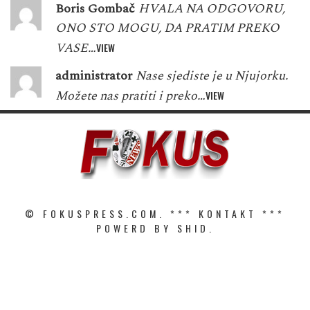
Boris Gombač
HVALA NA ODGOVORU,
ONO STO MOGU, DA PRATIM PREKO
VASE…
VIEW
administrator
Nase sjediste je u Njujorku.
Možete nas pratiti i preko…
VIEW
© FOKUSPRESS.COM. ***
KONTAKT
***
POWERD BY SHID.