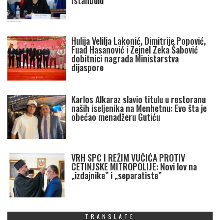
Istanbulu
Hulija Velilja Lakonić, Dimitrije Popović,
Fuad Hasanović i Zejnel Zeka Šabović
dobitnici nagrada Ministarstva
dijaspore
Karlos Alkaraz slavio titulu u restoranu
naših iseljenika na Menhetnu: Evo šta je
obećao menadžeru Gutiću
VRH SPC I REŽIM VUČIĆA PROTIV
CETINJSKE MITROPOLIJE: Novi lov na
„izdajnike” i „separatiste”
TRANSLATE