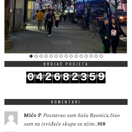
BROJAČ POSJETA
2
2
9
0
4
6
8
3
5
3
3
0
1
5
7
9
4
6
KOMENTARI
Mićo P
Poznavao sam Sašu Raonića.Išao
sam na izviđače skupa sa njim…
VIEW