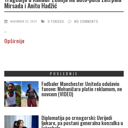
Mirsada i Anitu Hadžić
U FOKUSU
NO COMMENTS
NOVEMBER 22, 2021
...
Opširnije
POSLEDNJE
Fudbaler Manchester Uniteda oduševio
fanove: Mehaničaru platio reklamom, ne
novcem (VIDEO)
Diplomatija po crnogorski: Uvrijedi
ljekare, pa postani generalna konzulka u