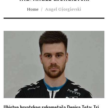
Home
/
Angel Gjorgievski
Ubistvo hrvatskog rukometaša Denisa Tota: Tri