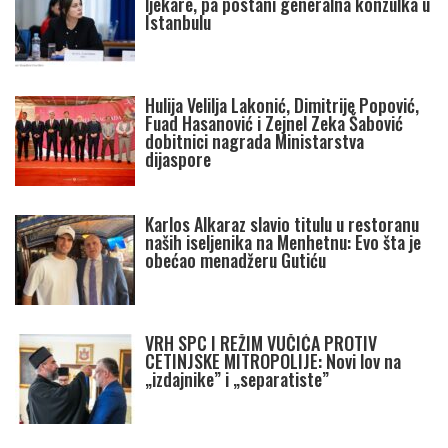
ljekare, pa postani generalna konzulka u
Istanbulu
Hulija Velilja Lakonić, Dimitrije Popović,
Fuad Hasanović i Zejnel Zeka Šabović
dobitnici nagrada Ministarstva
dijaspore
Karlos Alkaraz slavio titulu u restoranu
naših iseljenika na Menhetnu: Evo šta je
obećao menadžeru Gutiću
VRH SPC I REŽIM VUČIĆA PROTIV
CETINJSKE MITROPOLIJE: Novi lov na
„izdajnike” i „separatiste”