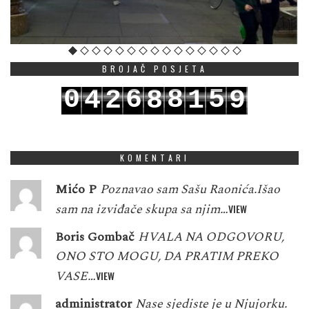
BROJAČ POSJETA
0
6
8
5
4
2
8
1
9
1
7
9
6
5
3
9
2
0
KOMENTARI
Mićo P
Poznavao sam Sašu Raonića.Išao
sam na izviđače skupa sa njim…
VIEW
Boris Gombač
HVALA NA ODGOVORU,
ONO STO MOGU, DA PRATIM PREKO
VASE…
VIEW
administrator
Nase sjediste je u Njujorku.