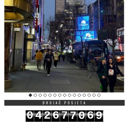
BROJAČ POSJETA
0
4
2
6
7
6
7
0
9
1
5
3
7
8
7
8
1
0