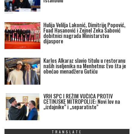
Istanbulu
Hulija Velilja Lakonić, Dimitrije Popović,
Fuad Hasanović i Zejnel Zeka Šabović
dobitnici nagrada Ministarstva
dijaspore
Karlos Alkaraz slavio titulu u restoranu
naših iseljenika na Menhetnu: Evo šta je
obećao menadžeru Gutiću
VRH SPC I REŽIM VUČIĆA PROTIV
CETINJSKE MITROPOLIJE: Novi lov na
„izdajnike” i „separatiste”
TRANSLATE