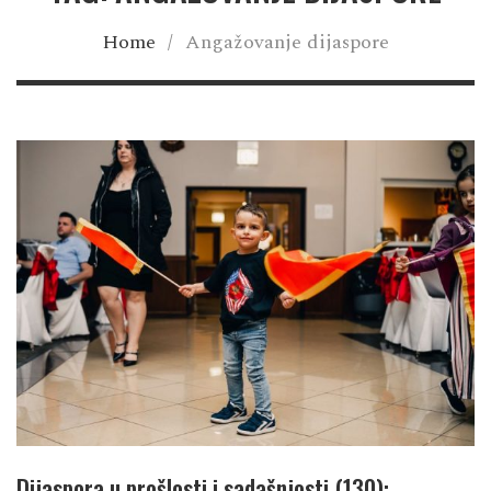
Home
/
Angažovanje dijaspore
Dijaspora u prošlosti i sadašnjosti (130):