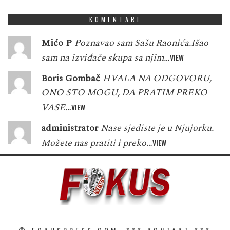
KOMENTARI
Mićo P
Poznavao sam Sašu Raonića.Išao
sam na izviđače skupa sa njim…
VIEW
Boris Gombač
HVALA NA ODGOVORU,
ONO STO MOGU, DA PRATIM PREKO
VASE…
VIEW
administrator
Nase sjediste je u Njujorku.
Možete nas pratiti i preko…
VIEW