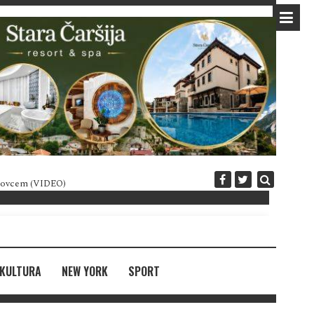
 novcem (VIDEO)
Diplomatija po crnogorski
KULTURA
NEW YORK
SPORT