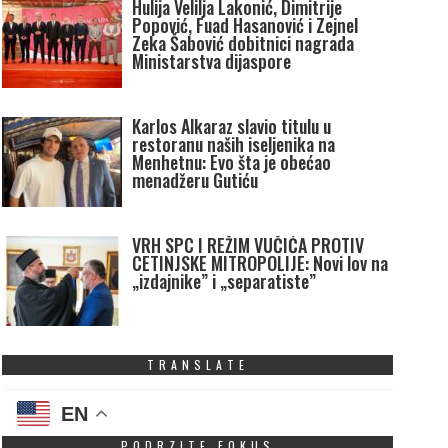
Hulija Velilja Lakonić, Dimitrije
Popović, Fuad Hasanović i Zejnel
Zeka Šabović dobitnici nagrada
Ministarstva dijaspore
Karlos Alkaraz slavio titulu u
restoranu naših iseljenika na
Menhetnu: Evo šta je obećao
menadžeru Gutiću
VRH SPC I REŽIM VUČIĆA PROTIV
CETINJSKE MITROPOLIJE: Novi lov na
„izdajnike” i „separatiste”
TRANSLATE
EN
PODRZITE FOKUS