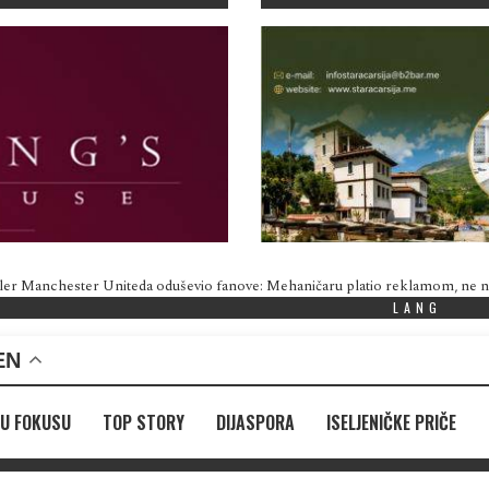
ler Manchester Uniteda oduševio fanove: Mehaničaru platio reklamom, ne
LANG
EN
U FOKUSU
TOP STORY
DIJASPORA
ISELJENIČKE PRIČE