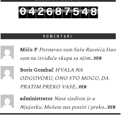
0
4
2
8
7
6
5
4
8
1
5
3
9
8
7
6
5
9
KOMENTARI
Mićo P
Poznavao sam Sašu Raonića.Išao
sam na izviđače skupa sa njim…
VIEW
Boris Gombač
HVALA NA
ODGOVORU, ONO STO MOGU, DA
PRATIM PREKO VASE…
VIEW
administrator
Nase sjediste je u
Njujorku. Možete nas pratiti i preko…
VIEW