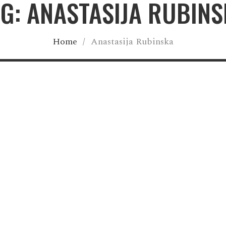
G: ANASTASIJA RUBIN
Home
/
Anastasija Rubinska