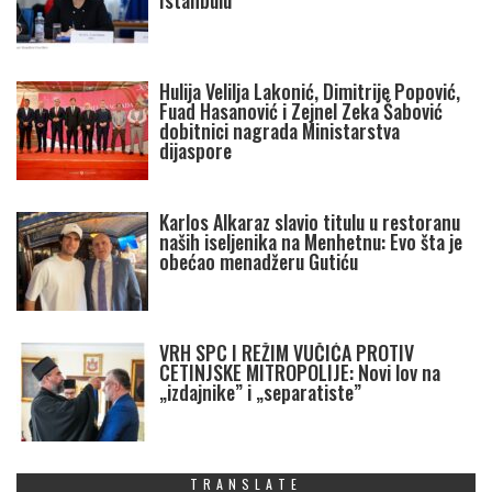
Istanbulu
Hulija Velilja Lakonić, Dimitrije Popović,
Fuad Hasanović i Zejnel Zeka Šabović
dobitnici nagrada Ministarstva
dijaspore
Karlos Alkaraz slavio titulu u restoranu
naših iseljenika na Menhetnu: Evo šta je
obećao menadžeru Gutiću
VRH SPC I REŽIM VUČIĆA PROTIV
CETINJSKE MITROPOLIJE: Novi lov na
„izdajnike” i „separatiste”
TRANSLATE