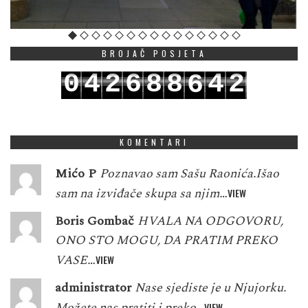
BROJAČ POSJETA
0
4
2
6
8
8
4
2
6
1
5
3
7
9
9
5
3
7
KOMENTARI
Mićo P
Poznavao sam Sašu Raonića.Išao
sam na izviđače skupa sa njim…
VIEW
Boris Gombač
HVALA NA ODGOVORU,
ONO STO MOGU, DA PRATIM PREKO
VASE…
VIEW
administrator
Nase sjediste je u Njujorku.
Možete nas pratiti i preko…
VIEW