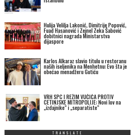
Istanbulu
Hulija Velilja Lakonić, Dimitrije Popović,
Fuad Hasanović i Zejnel Zeka Šabović
dobitnici nagrada Ministarstva
dijaspore
Karlos Alkaraz slavio titulu u restoranu
naših iseljenika na Menhetnu: Evo šta je
obećao menadžeru Gutiću
VRH SPC I REŽIM VUČIĆA PROTIV
CETINJSKE MITROPOLIJE: Novi lov na
„izdajnike” i „separatiste”
TRANSLATE