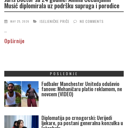
Musić diplomirala uz podršku supruga i porodice
ISELJENIČKE PRIČE
NO COMMENTS
MAY 25, 2026
...
Opširnije
POSLEDNJE
Fudbaler Manchester Uniteda oduševio
fanove: Mehaničaru platio reklamom, ne
novcem (VIDEO)
Diplomatija po crnogorski: Uvrijedi
ljekare, pa postani generalna konzulka u