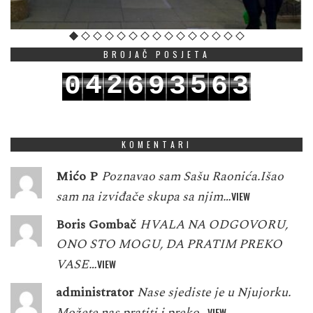
BROJAČ POSJETA
4
2
5
0
6
9
3
6
3
5
3
6
1
7
0
4
7
4
KOMENTARI
Mićo P
Poznavao sam Sašu Raonića.Išao
sam na izviđače skupa sa njim…
VIEW
Boris Gombač
HVALA NA ODGOVORU,
ONO STO MOGU, DA PRATIM PREKO
VASE…
VIEW
administrator
Nase sjediste je u Njujorku.
Možete nas pratiti i preko…
VIEW