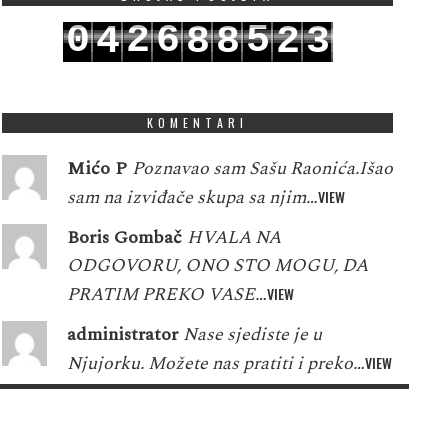
0
2
6
5
4
8
8
2
3
1
3
7
6
5
9
9
3
4
KOMENTARI
Mićo P
Poznavao sam Sašu Raonića.Išao
sam na izviđače skupa sa njim…
VIEW
Boris Gombač
HVALA NA
ODGOVORU, ONO STO MOGU, DA
PRATIM PREKO VASE…
VIEW
administrator
Nase sjediste je u
Njujorku. Možete nas pratiti i preko…
VIEW