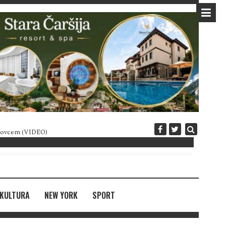
 novcem (VIDEO)
Diplomatija po crnogorski
KULTURA
NEW YORK
SPORT