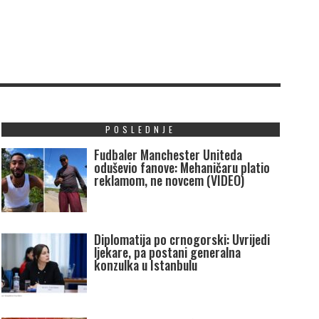
POSLEDNJE
Fudbaler Manchester Uniteda
oduševio fanove: Mehaničaru platio
reklamom, ne novcem (VIDEO)
Diplomatija po crnogorski: Uvrijedi
ljekare, pa postani generalna
konzulka u Istanbulu