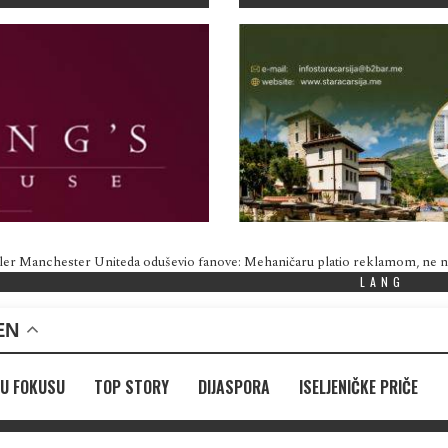
ler Manchester Uniteda oduševio fanove: Mehaničaru platio reklamom, ne
LANG
EN
U FOKUSU
TOP STORY
DIJASPORA
ISELJENIČKE PRIČE