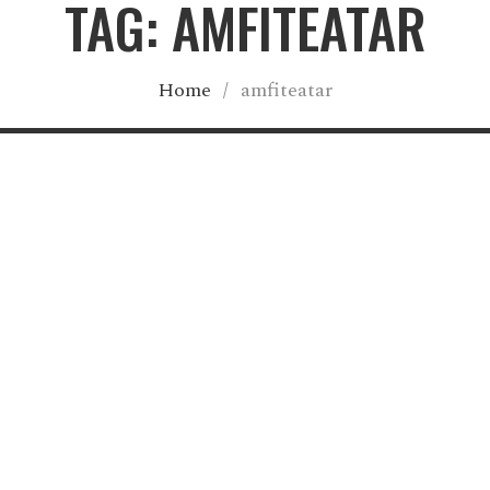
TAG: AMFITEATAR
Home
/
amfiteatar