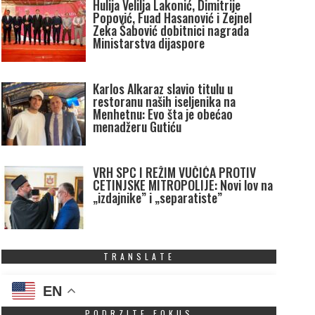
Hulija Velilja Lakonić, Dimitrije
Popović, Fuad Hasanović i Zejnel
Zeka Šabović dobitnici nagrada
Ministarstva dijaspore
Karlos Alkaraz slavio titulu u
restoranu naših iseljenika na
Menhetnu: Evo šta je obećao
menadžeru Gutiću
VRH SPC I REŽIM VUČIĆA PROTIV
CETINJSKE MITROPOLIJE: Novi lov na
„izdajnike” i „separatiste”
TRANSLATE
EN
PODRZITE FOKUS