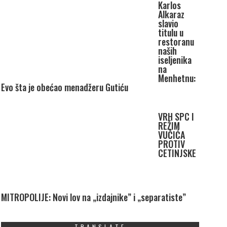
Karlos
Alkaraz
slavio
titulu u
restoranu
naših
iseljenika
na
Menhetnu:
Evo šta je obećao menadžeru Gutiću
VRH SPC I
REŽIM
VUČIĆA
PROTIV
CETINJSKE
MITROPOLIJE: Novi lov na „izdajnike” i „separatiste”
TRANSLATE