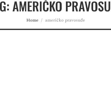
G: AMERIČKO PRAVOS
Home
/
američko pravosuđe