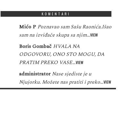
KOMENTARI
Mićo P
Poznavao sam Sašu Raonića.Išao
sam na izviđače skupa sa njim…
VIEW
Boris Gombač
HVALA NA
ODGOVORU, ONO STO MOGU, DA
PRATIM PREKO VASE…
VIEW
administrator
Nase sjediste je u
Njujorku. Možete nas pratiti i preko…
VIEW