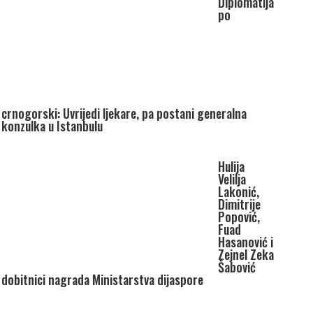
Diplomatija
po
crnogorski: Uvrijedi ljekare, pa postani generalna
konzulka u Istanbulu
Hulija
Velilja
Lakonić,
Dimitrije
Popović,
Fuad
Hasanović i
Zejnel Zeka
Šabović
dobitnici nagrada Ministarstva dijaspore