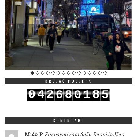
BROJAČ POSJETA
0
4
2
8
8
6
0
1
5
1
5
3
9
9
7
1
2
6
KOMENTARI
Mićo P
Poznavao sam Sašu Raonića.Išao