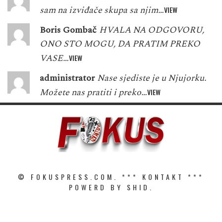
sam na izviđače skupa sa njim…
VIEW
Boris Gombač
HVALA NA ODGOVORU,
ONO STO MOGU, DA PRATIM PREKO
VASE…
VIEW
administrator
Nase sjediste je u Njujorku.
Možete nas pratiti i preko…
VIEW
© FOKUSPRESS.COM. ***
KONTAKT
***
POWERD BY SHID.