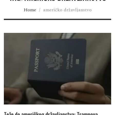
Home
/
američko državljanstvo
Teže do američkog državljanstva: Trampova