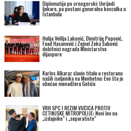
Diplomatija po crnogorski: Uvrijedi
ljekare, pa postani generalna konzulka u
Istanbulu
Hulija Velilja Lakonić, Dimitrije Popović,
Fuad Hasanović i Zejnel Zeka Šabović
dobitnici nagrada Ministarstva
dijaspore
Karlos Alkaraz slavio titulu u restoranu
naših iseljenika na Menhetnu: Evo šta je
obećao menadžeru Gutiću
VRH SPC I REŽIM VUČIĆA PROTIV
CETINJSKE MITROPOLIJE: Novi lov na
„izdajnike” i „separatiste”