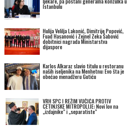
ljekare, pa postani generalna konzulka u
Istanbulu
Hulija Velilja Lakonić, Dimitrije Popović,
Fuad Hasanović i Zejnel Zeka Šabović
dobitnici nagrada Ministarstva
dijaspore
Karlos Alkaraz slavio titulu u restoranu
naših iseljenika na Menhetnu: Evo šta je
obećao menadžeru Gutiću
VRH SPC I REŽIM VUČIĆA PROTIV
CETINJSKE MITROPOLIJE: Novi lov na
„izdajnike” i „separatiste”