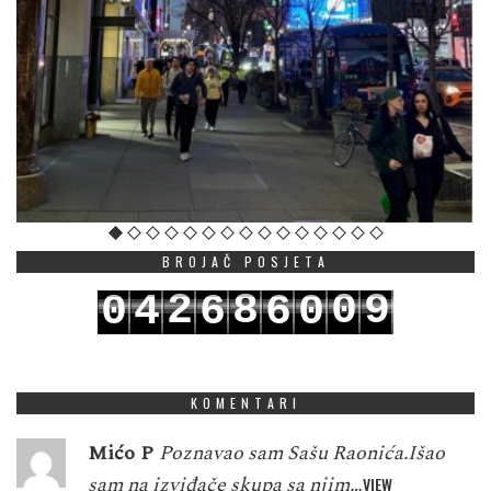
BROJAČ POSJETA
2
8
0
9
0
4
6
6
0
3
9
1
0
1
5
7
7
1
KOMENTARI
Mićo P
Poznavao sam Sašu Raonića.Išao
sam na izviđače skupa sa njim…
VIEW