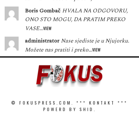
Boris Gombač
HVALA NA ODGOVORU,
ONO STO MOGU, DA PRATIM PREKO
VASE…
VIEW
administrator
Nase sjediste je u Njujorku.
Možete nas pratiti i preko…
VIEW
© FOKUSPRESS.COM. ***
KONTAKT
***
POWERD BY SHID.