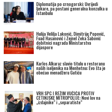
Diplomatija po crnogorski: Uvrijedi
ljekare, pa postani generalna konzulka u
Istanbulu
Hulija Velilja Lakonić, Dimitrije Popović,
Fuad Hasanović i Zejnel Zeka Šabović
dobitnici nagrada Ministarstva
dijaspore
Karlos Alkaraz slavio titulu u restoranu
naših iseljenika na Menhetnu: Evo šta je
obećao menadžeru Gutiću
VRH SPC I REŽIM VUČIĆA PROTIV
CETINJSKE MITROPOLIJE: Novi lov na
„izdajnike” i „separatiste”