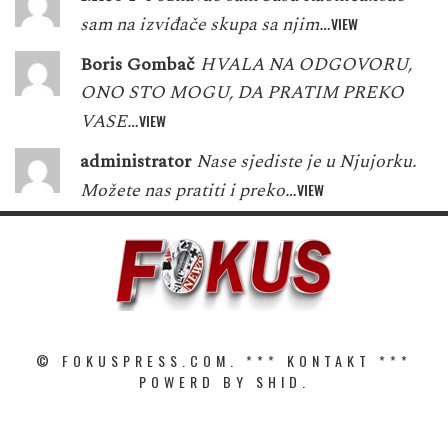
sam na izviđače skupa sa njim…
VIEW
Boris Gombač
HVALA NA ODGOVORU,
ONO STO MOGU, DA PRATIM PREKO
VASE…
VIEW
administrator
Nase sjediste je u Njujorku.
Možete nas pratiti i preko…
VIEW
© FOKUSPRESS.COM. ***
KONTAKT
***
POWERD BY SHID.