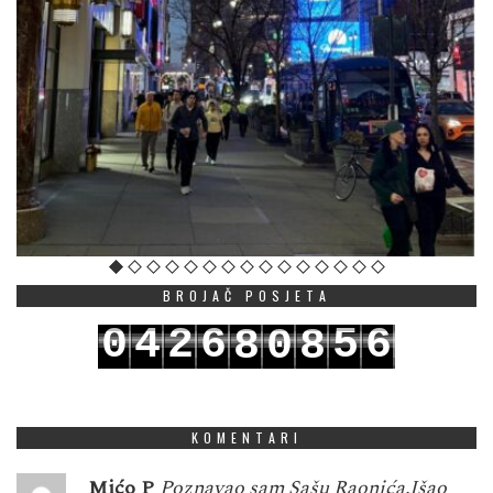
BROJAČ POSJETA
0
4
2
6
5
6
8
0
8
1
5
3
7
6
7
9
1
9
KOMENTARI
Mićo P
Poznavao sam Sašu Raonića.Išao