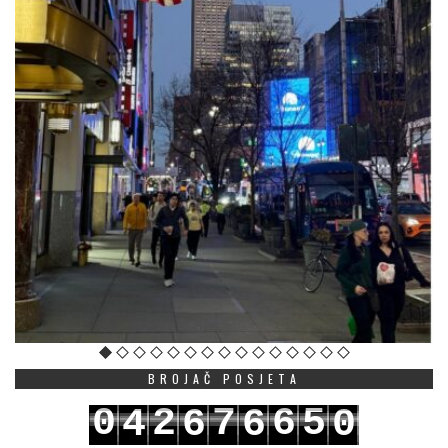
BROJAČ POSJETA
0
2
7
6
5
4
6
6
0