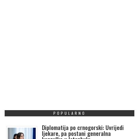
POPULARNO
Diplomatija po crnogorski: Uvrijedi
ljekare, pa postani generalna