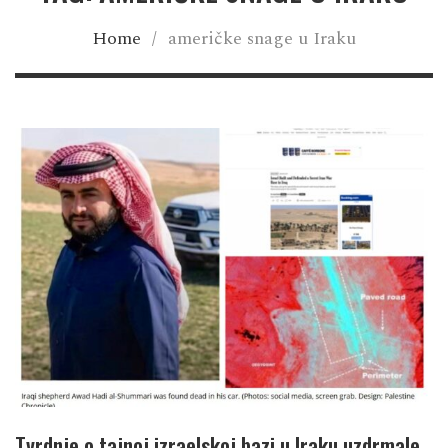
Home
/
američke snage u Iraku
Tvrdnje o tajnoj izraelskoj bazi u Iraku uzdrmale