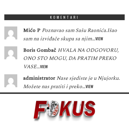
1
3
8
7
6
5
7
7
1
KOMENTARI
Mićo P
Poznavao sam Sašu Raonića.Išao
sam na izviđače skupa sa njim…
VIEW
Boris Gombač
HVALA NA ODGOVORU,
ONO STO MOGU, DA PRATIM PREKO
VASE…
VIEW
administrator
Nase sjediste je u Njujorku.
Možete nas pratiti i preko…
VIEW