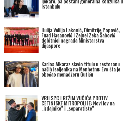
ljekare, pa postani generalna konzulka u
Istanbulu
Hulija Velilja Lakonić, Dimitrije Popović,
Fuad Hasanović i Zejnel Zeka Šabović
dobitnici nagrada Ministarstva
dijaspore
Karlos Alkaraz slavio titulu u restoranu
naših iseljenika na Menhetnu: Evo šta je
obećao menadžeru Gutiću
VRH SPC I REŽIM VUČIĆA PROTIV
CETINJSKE MITROPOLIJE: Novi lov na
„izdajnike” i „separatiste”