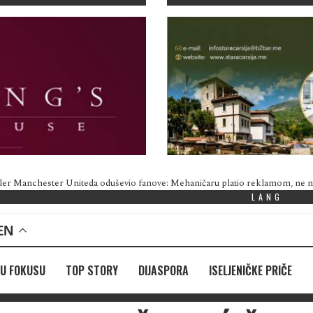
ler Manchester Uniteda oduševio fanove: Mehaničaru platio reklamom, ne
LANG
EN
U FOKUSU
TOP STORY
DIJASPORA
ISELJENIČKE PRIČE