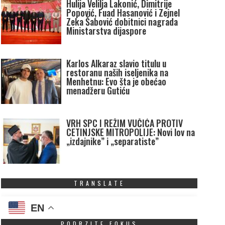
Hulija Velilja Lakonić, Dimitrije
Popović, Fuad Hasanović i Zejnel
Zeka Šabović dobitnici nagrada
Ministarstva dijaspore
Karlos Alkaraz slavio titulu u
restoranu naših iseljenika na
Menhetnu: Evo šta je obećao
menadžeru Gutiću
VRH SPC I REŽIM VUČIĆA PROTIV
CETINJSKE MITROPOLIJE: Novi lov na
„izdajnike” i „separatiste”
TRANSLATE
EN
PODRZITE FOKUS