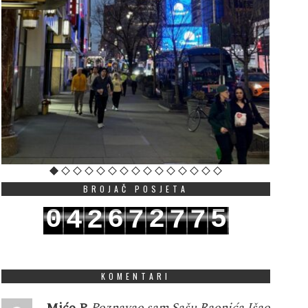
BROJAČ POSJETA
0
6
2
5
4
2
7
7
7
1
7
3
6
5
3
8
8
8
KOMENTARI
Mićo P
Poznavao sam Sašu Raonića.Išao