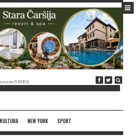
 novcem (VIDEO)
Diplomatija po crnogorski
KULTURA
NEW YORK
SPORT