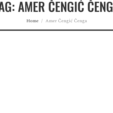
AG: AMER ČENGIĆ ČEN
Home
/
Amer Čengić Čenga