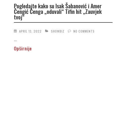
Pogledajte kako su Isak Šabanović i Amer
Čengić Čenga „oduvali“ Tifin hit „Zauvjek
tvoj“
APRIL 13, 2022
SHOWBIZ
NO COMMENTS
...
Opširnije