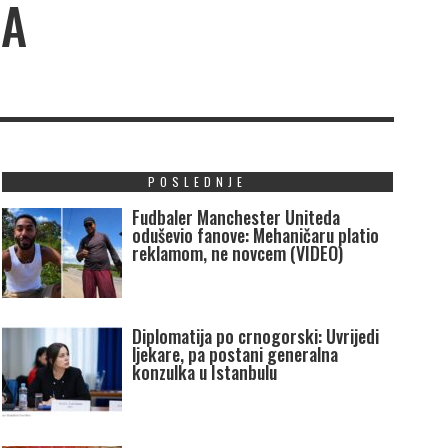
GA
POSLEDNJE
Fudbaler Manchester Uniteda
oduševio fanove: Mehaničaru platio
reklamom, ne novcem (VIDEO)
Diplomatija po crnogorski: Uvrijedi
ljekare, pa postani generalna
konzulka u Istanbulu