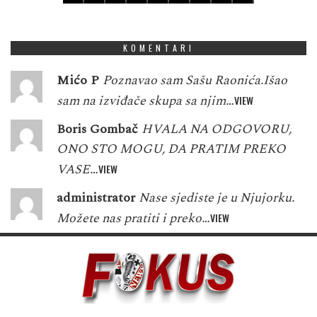
1
5
3
7
8
5
6
4
1
KOMENTARI
Mićo P
Poznavao sam Sašu Raonića.Išao
sam na izviđače skupa sa njim…
VIEW
Boris Gombač
HVALA NA ODGOVORU,
ONO STO MOGU, DA PRATIM PREKO
VASE…
VIEW
administrator
Nase sjediste je u Njujorku.
Možete nas pratiti i preko…
VIEW