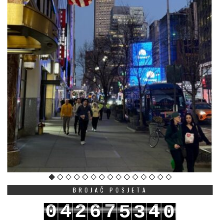
BROJAČ POSJETA
0
4
2
6
7
4
5
3
0