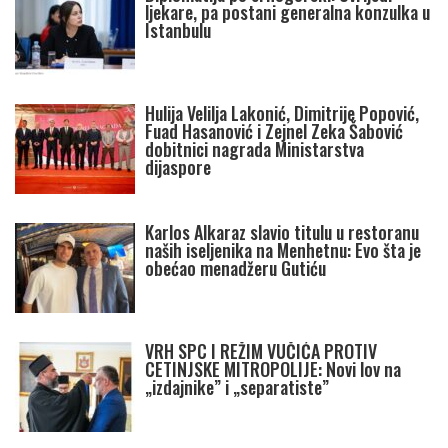
ljekare, pa postani generalna konzulka u
Istanbulu
Hulija Velilja Lakonić, Dimitrije Popović,
Fuad Hasanović i Zejnel Zeka Šabović
dobitnici nagrada Ministarstva
dijaspore
Karlos Alkaraz slavio titulu u restoranu
naših iseljenika na Menhetnu: Evo šta je
obećao menadžeru Gutiću
VRH SPC I REŽIM VUČIĆA PROTIV
CETINJSKE MITROPOLIJE: Novi lov na
„izdajnike” i „separatiste”