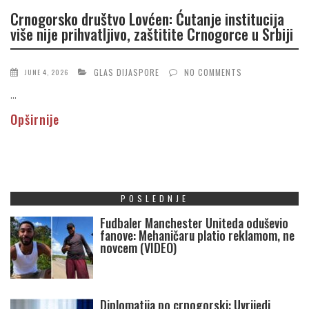
Crnogorsko društvo Lovćen: Ćutanje institucija
više nije prihvatljivo, zaštitite Crnogorce u Srbiji
GLAS DIJASPORE
NO COMMENTS
JUNE 4, 2026
...
Opširnije
POSLEDNJE
Fudbaler Manchester Uniteda oduševio
fanove: Mehaničaru platio reklamom, ne
novcem (VIDEO)
Diplomatija po crnogorski: Uvrijedi